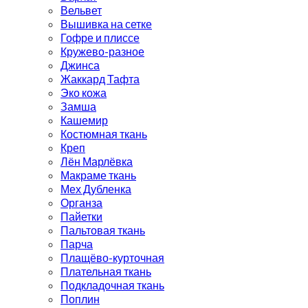
Вельвет
Вышивка на сетке
Гофре и плиссе
Кружево-разное
Джинса
Жаккард Тафта
Эко кожа
Замша
Кашемир
Костюмная ткань
Креп
Лён Марлёвка
Макраме ткань
Мех Дубленка
Органза
Пайетки
Пальтовая ткань
Парча
Плащёво-курточная
Плательная ткань
Подкладочная ткань
Поплин