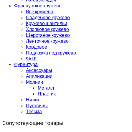
Французское кружево
Все кружева
Свадебное кружево
Кружево шантильи
Хлопковое кружево
Шерстяное кружево
Ленточное кружево
Кордовое
Подложка под кружево
SALE
Фурнитура
Аксессуары
Аппликации
Молнии
Металл
Пластик
Нитки
Пуговицы
Тесьма
Сопутствующие товары