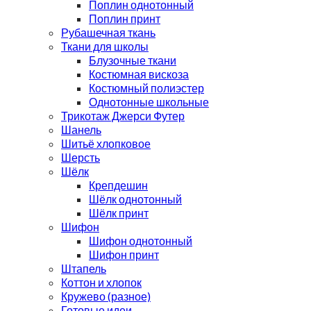
Поплин однотонный
Поплин принт
Рубашечная ткань
Ткани для школы
Блузочные ткани
Костюмная вискоза
Костюмный полиэстер
Однотонные школьные
Трикотаж Джерси Футер
Шанель
Шитьё хлопковое
Шерсть
Шёлк
Крепдешин
Шёлк однотонный
Шёлк принт
Шифон
Шифон однотонный
Шифон принт
Штапель
Коттон и хлопок
Кружево (разное)
Готовые идеи