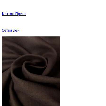
Коттон Принт
Сетка лён