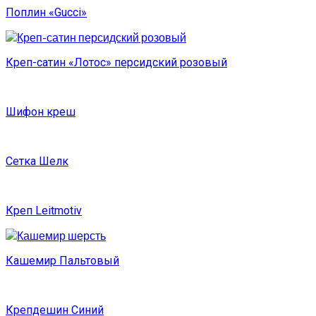
Поплин «Gucci»
Креп-сатин «Лотос» персидский розовый
Шифон креш
Сетка Шелк
Креп Leitmotiv
Кашемир Пальтовый
Крепдешин Синий