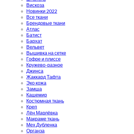
Вискоза
Новинки 2022
Все ткани
Брендовые ткани
Атлас
Батист
Бархат
Вельвет
Вышивка на сетке
Гофре и плиссе
Кружево-разное
Джинса
Жаккард Тафта
Эко кожа
Замша
Кашемир
Костюмная ткань
Креп
Лён Марлёвка
Макраме ткань
Мех Дубленка
Органза