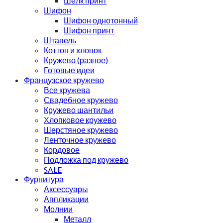
Шёлк принт
Шифон
Шифон однотонный
Шифон принт
Штапель
Коттон и хлопок
Кружево (разное)
Готовые идеи
Французское кружево
Все кружева
Свадебное кружево
Кружево шантильи
Хлопковое кружево
Шерстяное кружево
Ленточное кружево
Кордовое
Подложка под кружево
SALE
Фурнитура
Аксессуары
Аппликации
Молнии
Металл