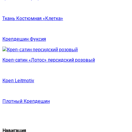
Ткань Костюмная «Клетка»
Крепдешин Фуксия
Креп-сатин «Лотос» персидский розовый
Креп Leitmotiv
Плотный Крепдешин
Навигация