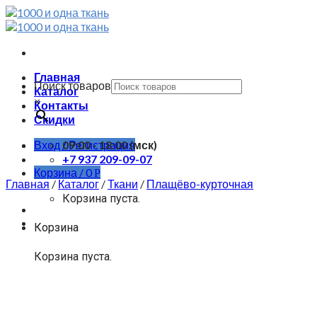
Skip
to
content
Главная
Поиск товаров
Каталог
×
Контакты
Скидки
Вход / Регистрация
09:00 - 18:00 (мск)
+7 937 209-09-07
Корзина /
0
Р
Главная
/
Каталог
/
Ткани
/
Плащёво-курточная
Корзина пуста.
Корзина
Корзина пуста.