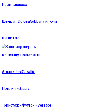
Креп-вискоза
Шелк от Dolce&Gabbana ключи
Шелк Etro
Кашемир Пальтовый
Атлас «JustCavalli»
Поплин «Gucci»
Трикотаж «Футер» «Versace»