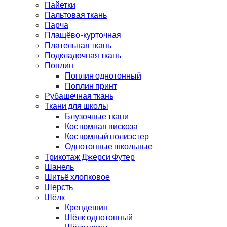
Пайетки
Пальтовая ткань
Парча
Плащёво-курточная
Плательная ткань
Подкладочная ткань
Поплин
Поплин однотонный
Поплин принт
Рубашечная ткань
Ткани для школы
Блузочные ткани
Костюмная вискоза
Костюмный полиэстер
Однотонные школьные
Трикотаж Джерси Футер
Шанель
Шитьё хлопковое
Шерсть
Шёлк
Крепдешин
Шёлк однотонный