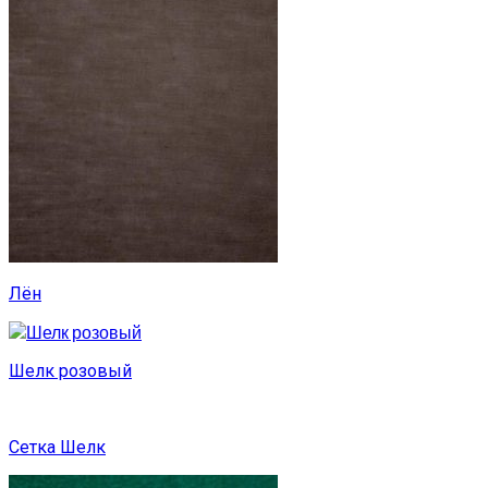
Лён
Шелк розовый
Сетка Шелк