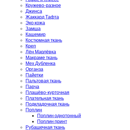
Кружево-разное
Джинса
Жаккард Тафта
Эко кожа
Замша
Кашемир
Костюмная ткань
Креп
Лён Марлёвка
Макраме ткань
Мех Дубленка
Органза
Пайетки
Пальтовая ткань
Парча
Плащёво-курточная
Плательная ткань
Подкладочная ткань
Поплин
Поплин однотонный
Поплин принт
Рубашечная ткань