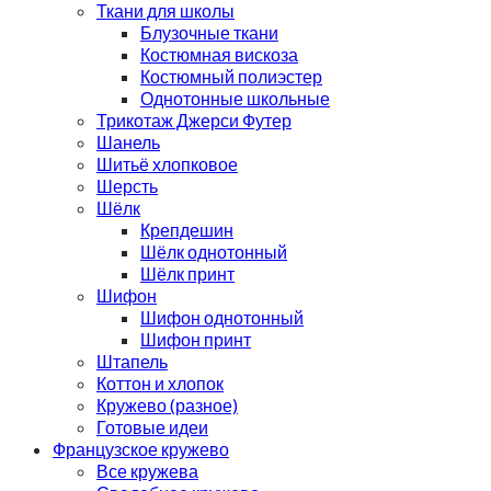
Ткани для школы
Блузочные ткани
Костюмная вискоза
Костюмный полиэстер
Однотонные школьные
Трикотаж Джерси Футер
Шанель
Шитьё хлопковое
Шерсть
Шёлк
Крепдешин
Шёлк однотонный
Шёлк принт
Шифон
Шифон однотонный
Шифон принт
Штапель
Коттон и хлопок
Кружево (разное)
Готовые идеи
Французское кружево
Все кружева