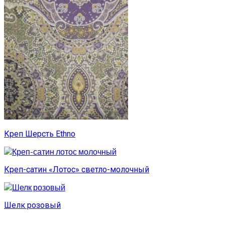
Креп Шерсть Ethno
Креп-сатин «Лотос» светло-молочный
Шелк розовый