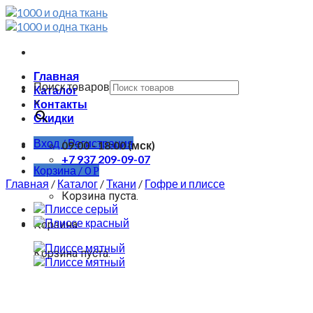
Skip
to
content
Главная
Поиск товаров
Каталог
×
Контакты
Скидки
Вход / Регистрация
09:00 - 18:00 (мск)
+7 937 209-09-07
Корзина /
0
Р
Главная
/
Каталог
/
Ткани
/
Гофре и плиссе
Корзина пуста.
Корзина
Корзина пуста.