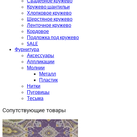
Свадебное кружево
Кружево шантильи
Хлопковое кружево
Шерстяное кружево
Ленточное кружево
Кордовое
Подложка под кружево
SALE
Фурнитура
Аксессуары
Аппликации
Молнии
Металл
Пластик
Нитки
Пуговицы
Тесьма
Сопутствующие товары