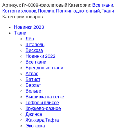
Артикул:
Fr-0088-фиолетовый
Категории:
Все ткани
,
Коттон и хлопок
,
Поплин
,
Поплин однотонный
,
Ткани
Категории товаров
Новинки 2023
Ткани
Лён
Штапель
Вискоза
Новинки 2022
Все ткани
Брендовые ткани
Атлас
Батист
Бархат
Вельвет
Вышивка на сетке
Гофре и плиссе
Кружево-разное
Джинса
Жаккард Тафта
Эко кожа