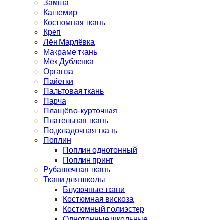
Замша
Кашемир
Костюмная ткань
Креп
Лён Марлёвка
Макраме ткань
Мех Дубленка
Органза
Пайетки
Пальтовая ткань
Парча
Плащёво-курточная
Плательная ткань
Подкладочная ткань
Поплин
Поплин однотонный
Поплин принт
Рубашечная ткань
Ткани для школы
Блузочные ткани
Костюмная вискоза
Костюмный полиэстер
Однотонные школьные