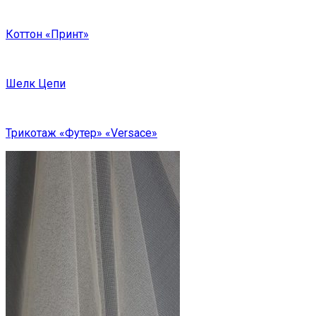
Коттон «Принт»
Шелк Цепи
Трикотаж «Футер» «Versace»