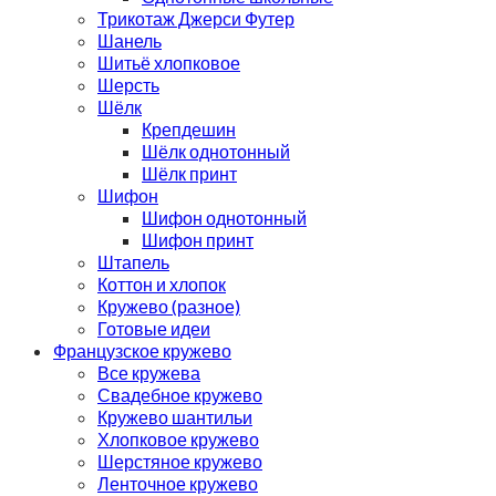
Трикотаж Джерси Футер
Шанель
Шитьё хлопковое
Шерсть
Шёлк
Крепдешин
Шёлк однотонный
Шёлк принт
Шифон
Шифон однотонный
Шифон принт
Штапель
Коттон и хлопок
Кружево (разное)
Готовые идеи
Французское кружево
Все кружева
Свадебное кружево
Кружево шантильи
Хлопковое кружево
Шерстяное кружево
Ленточное кружево