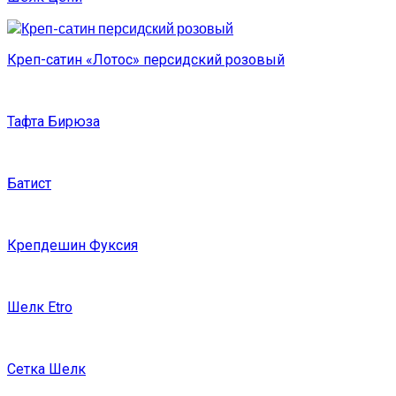
Креп-сатин «Лотос» персидский розовый
Тафта Бирюза
Батист
Крепдешин Фуксия
Шелк Etro
Сетка Шелк