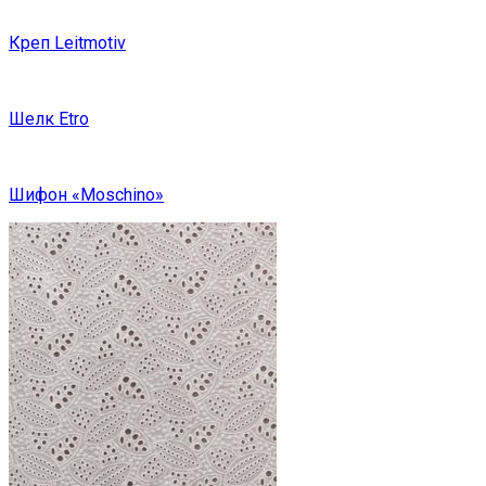
Креп Leitmotiv
Шелк Etro
Шифон «Moschino»