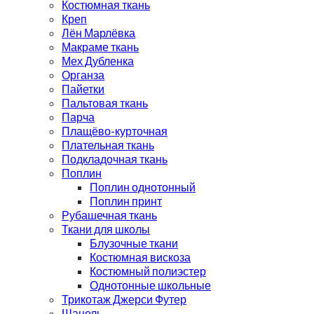
Костюмная ткань
Креп
Лён Марлёвка
Макраме ткань
Мех Дубленка
Органза
Пайетки
Пальтовая ткань
Парча
Плащёво-курточная
Плательная ткань
Подкладочная ткань
Поплин
Поплин однотонный
Поплин принт
Рубашечная ткань
Ткани для школы
Блузочные ткани
Костюмная вискоза
Костюмный полиэстер
Однотонные школьные
Трикотаж Джерси Футер
Шанель