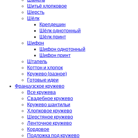
Шитьё хлопковое
Шерсть
Шёлк
Крепдешин
Шёлк однотонный
Шёлк принт
Шифон
Шифон однотонный
Шифон принт
Штапель
Коттон и хлопок
Кружево (разное)
Готовые идеи
Французское кружево
Все кружева
Свадебное кружево
Кружево шантильи
Хлопковое кружево
Шерстяное кружево
Ленточное кружево
Кордовое
Подложка под кружево