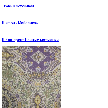
Ткань Костюмная
Шифон «Майолика»
Шёлк-принт Ночные мотыльки