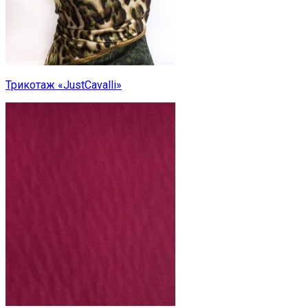
Трикотаж «JustCavalli»