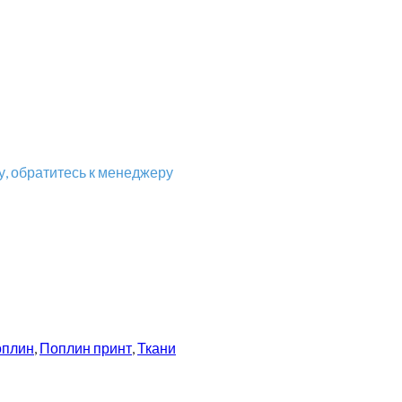
, обратитесь к менеджеру
плин
,
Поплин принт
,
Ткани