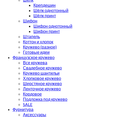
Крепдешин
Шёлк однотонный
Шёлк принт
Шифон
Шифон однотонный
Шифон принт
Штапель
Коттон и хлопок
Кружево (разное)
Готовые идеи
Французское кружево
Все кружева
Свадебное кружево
Кружево шантильи
Хлопковое кружево
Шерстяное кружево
Ленточное кружево
Кордовое
Подложка под кружево
SALE
Фурнитура
Аксессуары