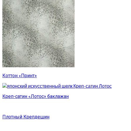
Коттон «Принт»
Креп-сатин «Лотос» баклажан
Плотный Крепдешин