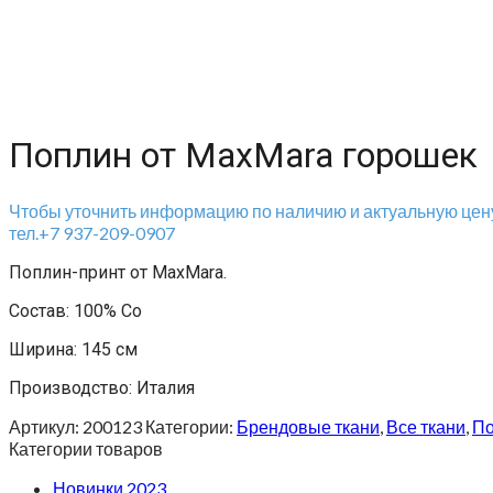
Поплин от MaxMara горошек
Чтобы уточнить информацию по наличию и актуальную цену
тел.+7 937-209-0907
Поплин-принт от MaxMara.
Состав: 100% Co
Ширина: 145 см
Производство: Италия
Артикул:
200123
Категории:
Брендовые ткани
,
Все ткани
,
По
Категории товаров
Новинки 2023