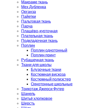
Макраме ткань
Мех Дубленка
Органза
Пайетки
Пальтовая ткань
Парча
Плащёво-курточная
Плательная ткань
Подкладочная ткань
Поплин
Поплин однотонный
Поплин принт
Рубашечная ткань
Ткани для школы
Блузочные ткани
Костюмная вискоза
Костюмный полиэстер
Однотонные школьные
Трикотаж Джерси Футер
Шанель
Шитьё хлопковое
Шерсть
Шёлк