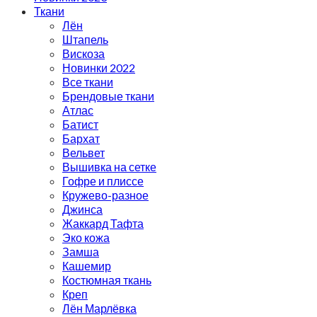
Ткани
Лён
Штапель
Вискоза
Новинки 2022
Все ткани
Брендовые ткани
Атлас
Батист
Бархат
Вельвет
Вышивка на сетке
Гофре и плиссе
Кружево-разное
Джинса
Жаккард Тафта
Эко кожа
Замша
Кашемир
Костюмная ткань
Креп
Лён Марлёвка