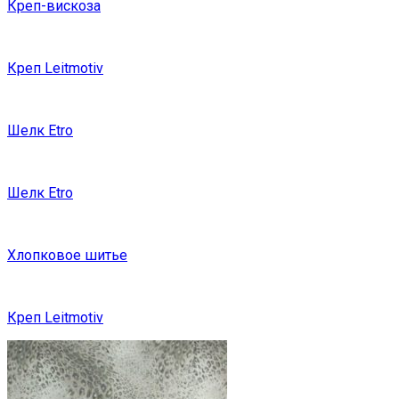
Креп-вискоза
Креп Leitmotiv
Шелк Etro
Шелк Etro
Хлопковое шитье
Креп Leitmotiv