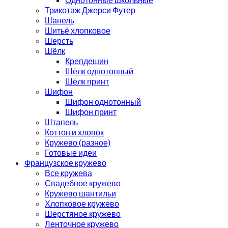
Трикотаж Джерси Футер
Шанель
Шитьё хлопковое
Шерсть
Шёлк
Крепдешин
Шёлк однотонный
Шёлк принт
Шифон
Шифон однотонный
Шифон принт
Штапель
Коттон и хлопок
Кружево (разное)
Готовые идеи
Французское кружево
Все кружева
Свадебное кружево
Кружево шантильи
Хлопковое кружево
Шерстяное кружево
Ленточное кружево