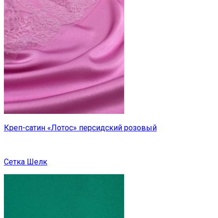
Креп-сатин «Лотос» персидский розовый
Сетка Шелк