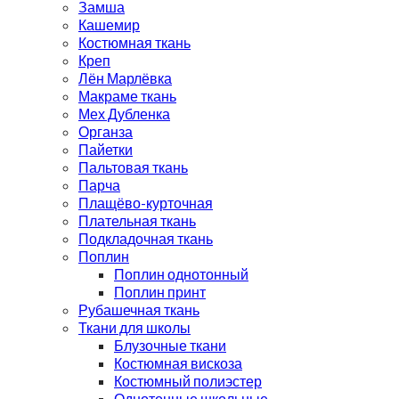
Замша
Кашемир
Костюмная ткань
Креп
Лён Марлёвка
Макраме ткань
Мех Дубленка
Органза
Пайетки
Пальтовая ткань
Парча
Плащёво-курточная
Плательная ткань
Подкладочная ткань
Поплин
Поплин однотонный
Поплин принт
Рубашечная ткань
Ткани для школы
Блузочные ткани
Костюмная вискоза
Костюмный полиэстер
Однотонные школьные