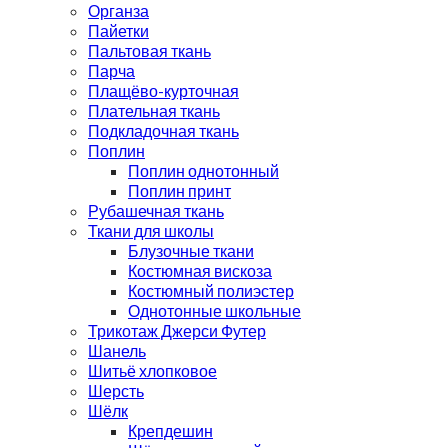
Органза
Пайетки
Пальтовая ткань
Парча
Плащёво-курточная
Плательная ткань
Подкладочная ткань
Поплин
Поплин однотонный
Поплин принт
Рубашечная ткань
Ткани для школы
Блузочные ткани
Костюмная вискоза
Костюмный полиэстер
Однотонные школьные
Трикотаж Джерси Футер
Шанель
Шитьё хлопковое
Шерсть
Шёлк
Крепдешин