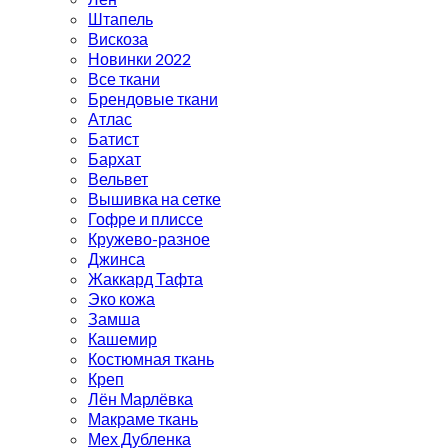
Штапель
Вискоза
Новинки 2022
Все ткани
Брендовые ткани
Атлас
Батист
Бархат
Вельвет
Вышивка на сетке
Гофре и плиссе
Кружево-разное
Джинса
Жаккард Тафта
Эко кожа
Замша
Кашемир
Костюмная ткань
Креп
Лён Марлёвка
Макраме ткань
Мех Дубленка