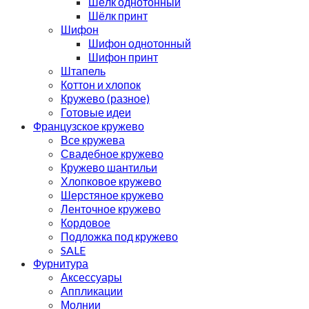
Шёлк однотонный
Шёлк принт
Шифон
Шифон однотонный
Шифон принт
Штапель
Коттон и хлопок
Кружево (разное)
Готовые идеи
Французское кружево
Все кружева
Свадебное кружево
Кружево шантильи
Хлопковое кружево
Шерстяное кружево
Ленточное кружево
Кордовое
Подложка под кружево
SALE
Фурнитура
Аксессуары
Аппликации
Молнии