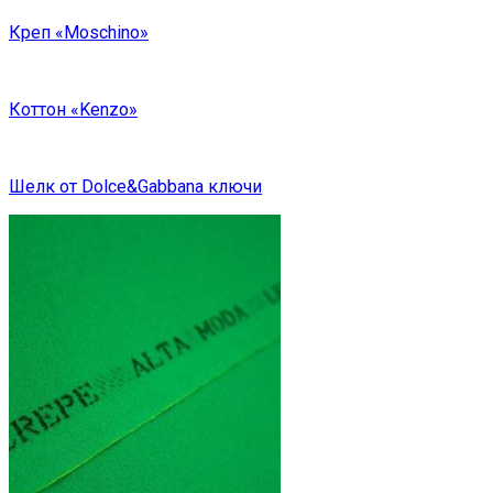
Креп «Moschino»
Коттон «Kenzo»
Шелк от Dolce&Gabbana ключи