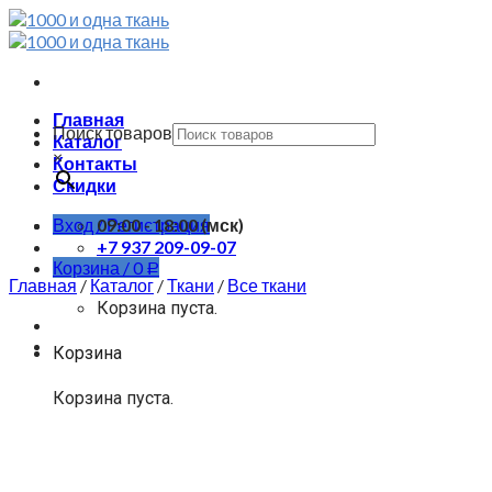
Skip
to
content
Главная
Поиск товаров
Каталог
×
Контакты
Скидки
Вход / Регистрация
09:00 - 18:00 (мск)
+7 937 209-09-07
Корзина /
0
Р
Главная
/
Каталог
/
Ткани
/
Все ткани
Корзина пуста.
Корзина
Корзина пуста.