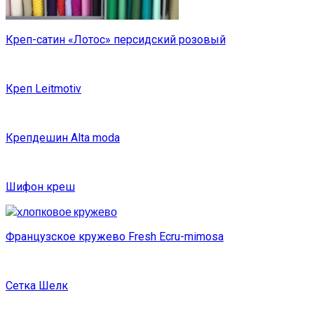
Креп-сатин «Лотос» персидский розовый
Креп Leitmotiv
Крепдешин Alta moda
Шифон креш
Французское кружево Fresh Ecru-mimosa
Сетка Шелк