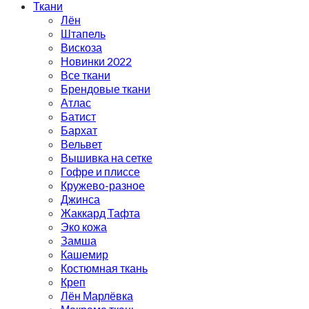
Ткани
Лён
Штапель
Вискоза
Новинки 2022
Все ткани
Брендовые ткани
Атлас
Батист
Бархат
Вельвет
Вышивка на сетке
Гофре и плиссе
Кружево-разное
Джинса
Жаккард Тафта
Эко кожа
Замша
Кашемир
Костюмная ткань
Креп
Лён Марлёвка