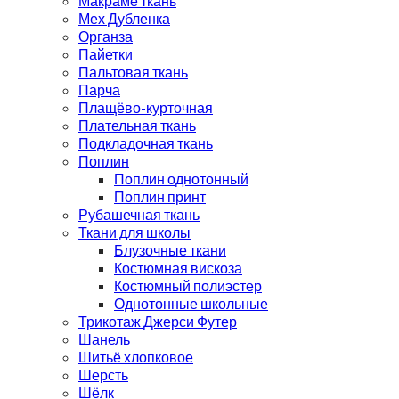
Макраме ткань
Мех Дубленка
Органза
Пайетки
Пальтовая ткань
Парча
Плащёво-курточная
Плательная ткань
Подкладочная ткань
Поплин
Поплин однотонный
Поплин принт
Рубашечная ткань
Ткани для школы
Блузочные ткани
Костюмная вискоза
Костюмный полиэстер
Однотонные школьные
Трикотаж Джерси Футер
Шанель
Шитьё хлопковое
Шерсть
Шёлк