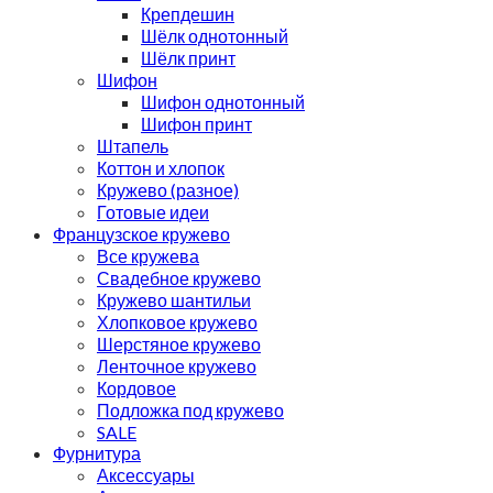
Крепдешин
Шёлк однотонный
Шёлк принт
Шифон
Шифон однотонный
Шифон принт
Штапель
Коттон и хлопок
Кружево (разное)
Готовые идеи
Французское кружево
Все кружева
Свадебное кружево
Кружево шантильи
Хлопковое кружево
Шерстяное кружево
Ленточное кружево
Кордовое
Подложка под кружево
SALE
Фурнитура
Аксессуары