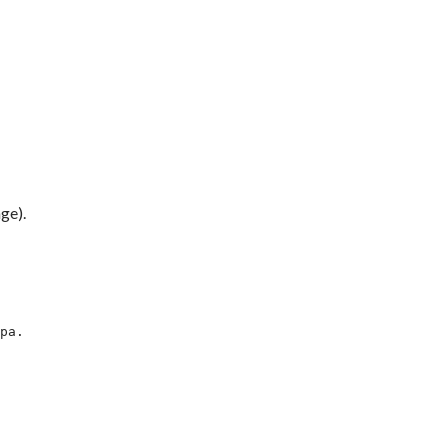
ge).
ра.