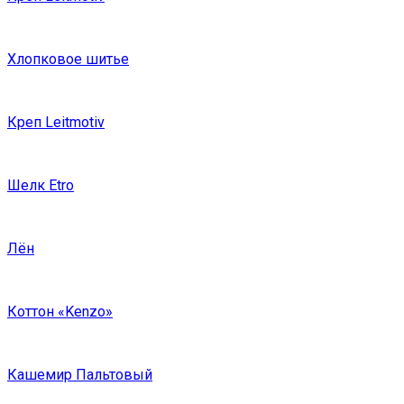
Хлопковое шитье
Креп Leitmotiv
Шелк Etro
Лён
Коттон «Kenzo»
Кашемир Пальтовый