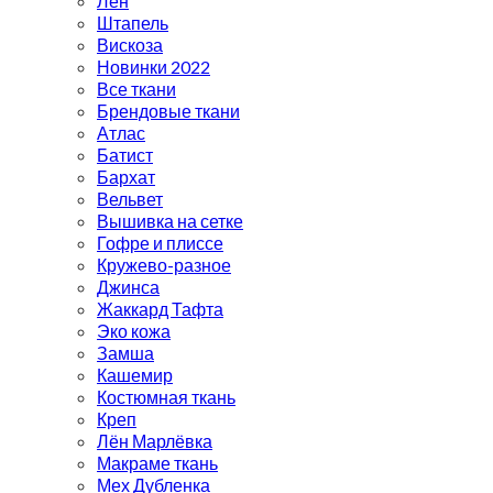
Лён
Штапель
Вискоза
Новинки 2022
Все ткани
Брендовые ткани
Атлас
Батист
Бархат
Вельвет
Вышивка на сетке
Гофре и плиссе
Кружево-разное
Джинса
Жаккард Тафта
Эко кожа
Замша
Кашемир
Костюмная ткань
Креп
Лён Марлёвка
Макраме ткань
Мех Дубленка