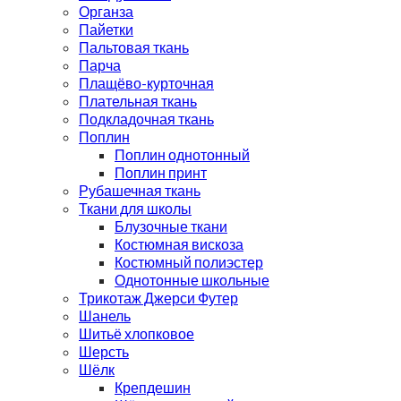
Органза
Пайетки
Пальтовая ткань
Парча
Плащёво-курточная
Плательная ткань
Подкладочная ткань
Поплин
Поплин однотонный
Поплин принт
Рубашечная ткань
Ткани для школы
Блузочные ткани
Костюмная вискоза
Костюмный полиэстер
Однотонные школьные
Трикотаж Джерси Футер
Шанель
Шитьё хлопковое
Шерсть
Шёлк
Крепдешин