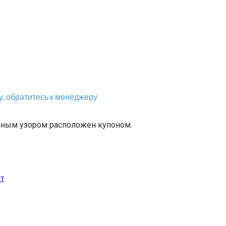
, обратитесь к менеджеру
очным узором расположен купоном.
т