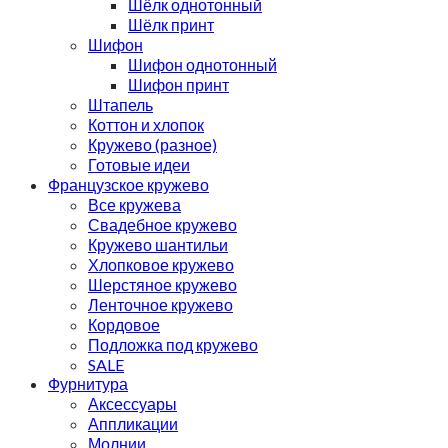
Шёлк однотонный
Шёлк принт
Шифон
Шифон однотонный
Шифон принт
Штапель
Коттон и хлопок
Кружево (разное)
Готовые идеи
Французское кружево
Все кружева
Свадебное кружево
Кружево шантильи
Хлопковое кружево
Шерстяное кружево
Ленточное кружево
Кордовое
Подложка под кружево
SALE
Фурнитура
Аксессуары
Аппликации
Молнии