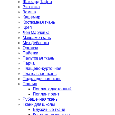
Жаккард Тафта
Эко кожа
Замша
Кашемир
Костюмная ткань
Креп
Лён Марлёвка
Макраме ткань
Мех Дубленка
Органза
Пайетки
Пальтовая ткань
Парча
Плащёво-курточная
Плательная ткань
Подкладочная ткань
Поплин
Поплин однотонный
Поплин принт
Рубашечная ткань
Ткани для школы
Блузочные ткани
Костюмная вискоза