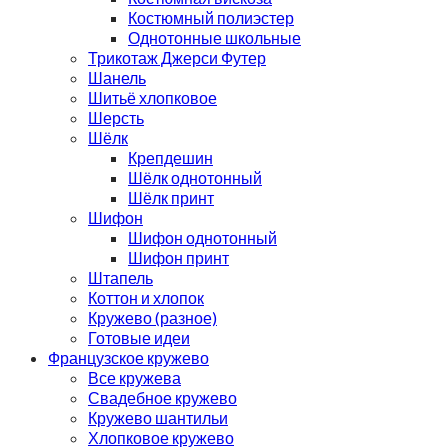
Костюмный полиэстер
Однотонные школьные
Трикотаж Джерси Футер
Шанель
Шитьё хлопковое
Шерсть
Шёлк
Крепдешин
Шёлк однотонный
Шёлк принт
Шифон
Шифон однотонный
Шифон принт
Штапель
Коттон и хлопок
Кружево (разное)
Готовые идеи
Французское кружево
Все кружева
Свадебное кружево
Кружево шантильи
Хлопковое кружево