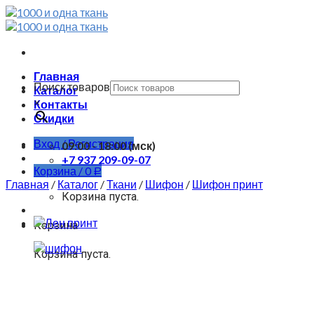
Skip
to
content
Главная
Поиск товаров
Каталог
×
Контакты
Скидки
Вход / Регистрация
09:00 - 18:00 (мск)
+7 937 209-09-07
Корзина /
0
Р
Главная
/
Каталог
/
Ткани
/
Шифон
/
Шифон принт
Корзина пуста.
Корзина
Корзина пуста.