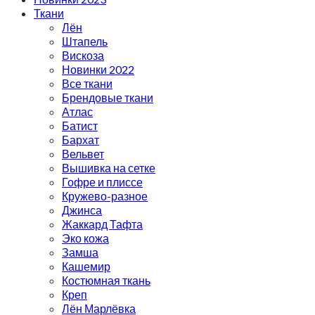
Ткани
Лён
Штапель
Вискоза
Новинки 2022
Все ткани
Брендовые ткани
Атлас
Батист
Бархат
Вельвет
Вышивка на сетке
Гофре и плиссе
Кружево-разное
Джинса
Жаккард Тафта
Эко кожа
Замша
Кашемир
Костюмная ткань
Креп
Лён Марлёвка