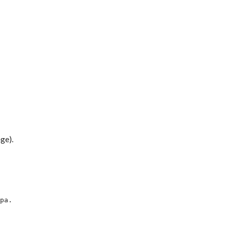
ge).
ра.