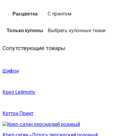
Расцветка
С принтом
Только купоны
Выбрать купонные ткани
Сопутствующие товары
Шифон
Креп Leitmotiv
Коттон Принт
Креп-сатин «Лотос» персидский розовый