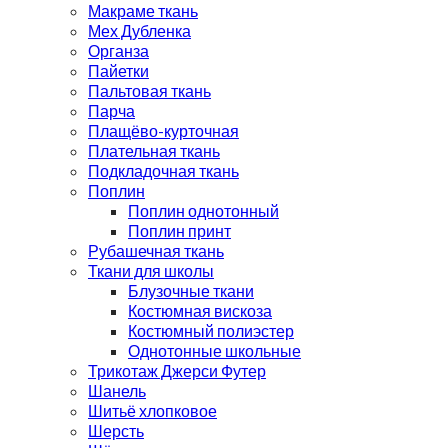
Макраме ткань
Мех Дубленка
Органза
Пайетки
Пальтовая ткань
Парча
Плащёво-курточная
Плательная ткань
Подкладочная ткань
Поплин
Поплин однотонный
Поплин принт
Рубашечная ткань
Ткани для школы
Блузочные ткани
Костюмная вискоза
Костюмный полиэстер
Однотонные школьные
Трикотаж Джерси Футер
Шанель
Шитьё хлопковое
Шерсть