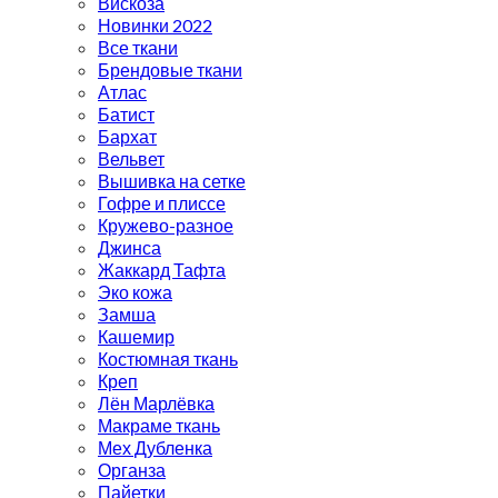
Вискоза
Новинки 2022
Все ткани
Брендовые ткани
Атлас
Батист
Бархат
Вельвет
Вышивка на сетке
Гофре и плиссе
Кружево-разное
Джинса
Жаккард Тафта
Эко кожа
Замша
Кашемир
Костюмная ткань
Креп
Лён Марлёвка
Макраме ткань
Мех Дубленка
Органза
Пайетки