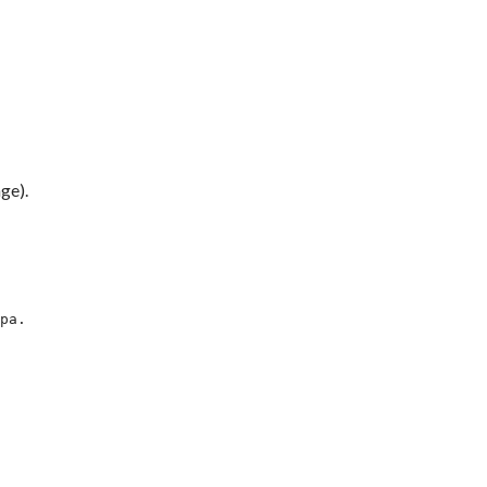
ge).
ра.