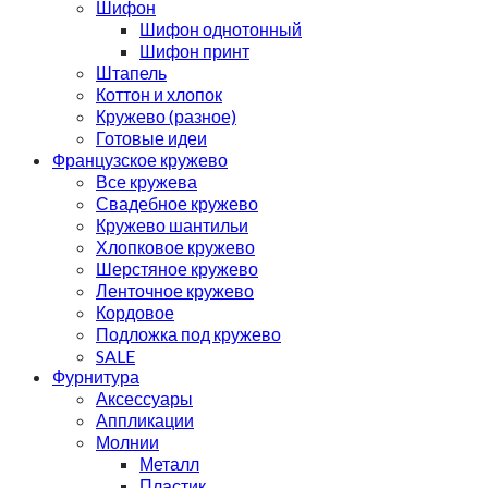
Шифон
Шифон однотонный
Шифон принт
Штапель
Коттон и хлопок
Кружево (разное)
Готовые идеи
Французское кружево
Все кружева
Свадебное кружево
Кружево шантильи
Хлопковое кружево
Шерстяное кружево
Ленточное кружево
Кордовое
Подложка под кружево
SALE
Фурнитура
Аксессуары
Аппликации
Молнии
Металл
Пластик