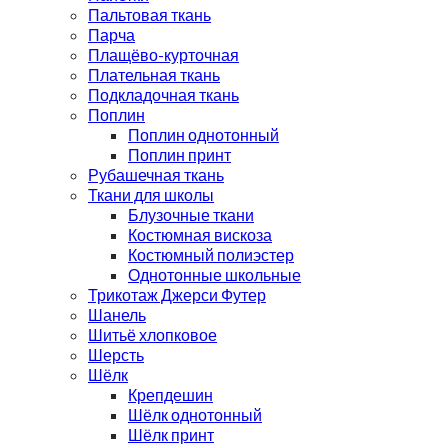
Пальтовая ткань
Парча
Плащёво-курточная
Плательная ткань
Подкладочная ткань
Поплин
Поплин однотонный
Поплин принт
Рубашечная ткань
Ткани для школы
Блузочные ткани
Костюмная вискоза
Костюмный полиэстер
Однотонные школьные
Трикотаж Джерси Футер
Шанель
Шитьё хлопковое
Шерсть
Шёлк
Крепдешин
Шёлк однотонный
Шёлк принт