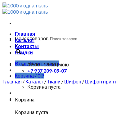
Skip
to
content
Главная
Поиск товаров
Каталог
×
Контакты
Скидки
Вход / Регистрация
09:00 - 18:00 (мск)
+7 937 209-09-07
Корзина /
0
Р
Главная
/
Каталог
/
Ткани
/
Шифон
/
Шифон принт
Корзина пуста.
Корзина
Корзина пуста.