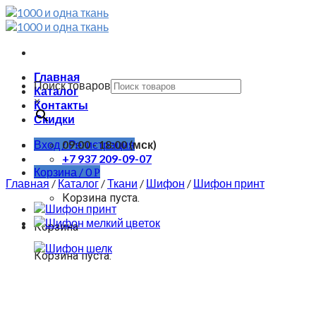
Skip
to
content
Главная
Поиск товаров
Каталог
×
Контакты
Скидки
Вход / Регистрация
09:00 - 18:00 (мск)
+7 937 209-09-07
Корзина /
0
Р
Главная
/
Каталог
/
Ткани
/
Шифон
/
Шифон принт
Корзина пуста.
Корзина
Корзина пуста.