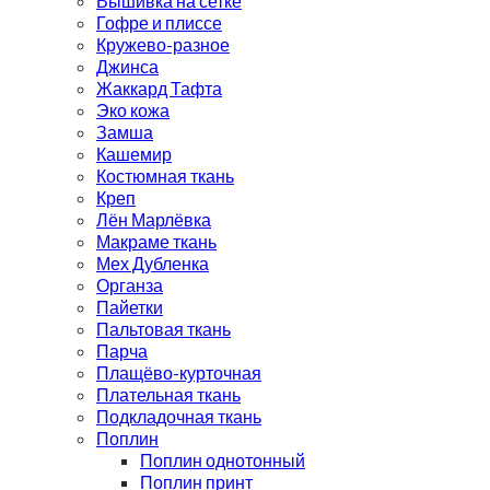
Вышивка на сетке
Гофре и плиссе
Кружево-разное
Джинса
Жаккард Тафта
Эко кожа
Замша
Кашемир
Костюмная ткань
Креп
Лён Марлёвка
Макраме ткань
Мех Дубленка
Органза
Пайетки
Пальтовая ткань
Парча
Плащёво-курточная
Плательная ткань
Подкладочная ткань
Поплин
Поплин однотонный
Поплин принт