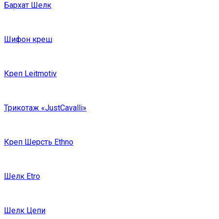
Бархат Шелк
Шифон креш
Креп Leitmotiv
Трикотаж «JustCavalli»
Креп Шерсть Ethno
Шелк Etro
Шелк Цепи