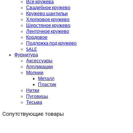
Все кружева
Свадебное кружево
Кружево шантильи
Хлопковое кружево
Шерстяное кружево
Ленточное кружево
Кордовое
Подложка под кружево
SALE
Фурнитура
Аксессуары
Аппликации
Молнии
Металл
Пластик
Нитки
Пуговицы
Тесьма
Сопутствующие товары