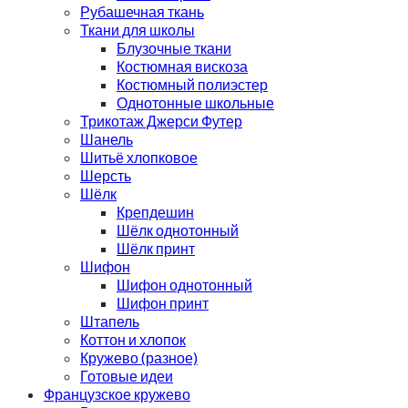
Рубашечная ткань
Ткани для школы
Блузочные ткани
Костюмная вискоза
Костюмный полиэстер
Однотонные школьные
Трикотаж Джерси Футер
Шанель
Шитьё хлопковое
Шерсть
Шёлк
Крепдешин
Шёлк однотонный
Шёлк принт
Шифон
Шифон однотонный
Шифон принт
Штапель
Коттон и хлопок
Кружево (разное)
Готовые идеи
Французское кружево