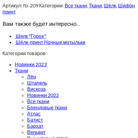
Артикул:
fb-209
Категории:
Все ткани
,
Ткани
,
Шёлк
,
Шифон
принт
Вам также будет интересно…
Шелк "Горох"
Шёлк-принт Ночные мотыльки
Категории товаров
Новинки 2023
Ткани
Лён
Штапель
Вискоза
Новинки 2022
Все ткани
Брендовые ткани
Атлас
Батист
Бархат
Вельвет