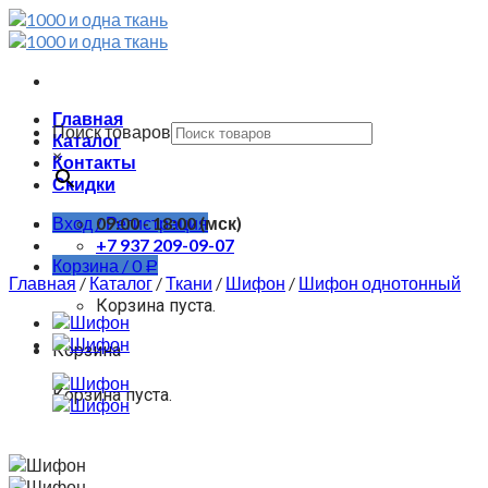
Skip
to
content
Главная
Поиск товаров
Каталог
×
Контакты
Скидки
Вход / Регистрация
09:00 - 18:00 (мск)
+7 937 209-09-07
Корзина /
0
Р
Главная
/
Каталог
/
Ткани
/
Шифон
/
Шифон однотонный
Корзина пуста.
Корзина
Корзина пуста.