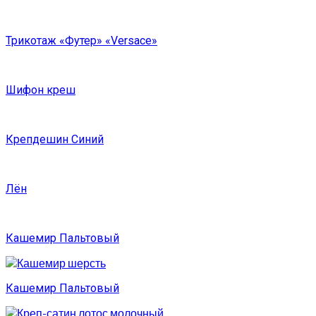
Трикотаж «Футер» «Versace»
Шифон креш
Крепдешин Синий
Лён
Кашемир Пальтовый
Кашемир Пальтовый