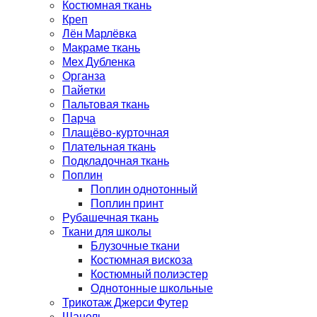
Костюмная ткань
Креп
Лён Марлёвка
Макраме ткань
Мех Дубленка
Органза
Пайетки
Пальтовая ткань
Парча
Плащёво-курточная
Плательная ткань
Подкладочная ткань
Поплин
Поплин однотонный
Поплин принт
Рубашечная ткань
Ткани для школы
Блузочные ткани
Костюмная вискоза
Костюмный полиэстер
Однотонные школьные
Трикотаж Джерси Футер
Шанель