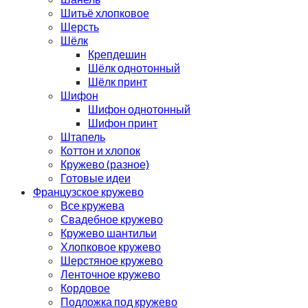
Шитьё хлопковое
Шерсть
Шёлк
Крепдешин
Шёлк однотонный
Шёлк принт
Шифон
Шифон однотонный
Шифон принт
Штапель
Коттон и хлопок
Кружево (разное)
Готовые идеи
Французское кружево
Все кружева
Свадебное кружево
Кружево шантильи
Хлопковое кружево
Шерстяное кружево
Ленточное кружево
Кордовое
Подложка под кружево