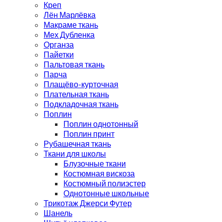
Креп
Лён Марлёвка
Макраме ткань
Мех Дубленка
Органза
Пайетки
Пальтовая ткань
Парча
Плащёво-курточная
Плательная ткань
Подкладочная ткань
Поплин
Поплин однотонный
Поплин принт
Рубашечная ткань
Ткани для школы
Блузочные ткани
Костюмная вискоза
Костюмный полиэстер
Однотонные школьные
Трикотаж Джерси Футер
Шанель