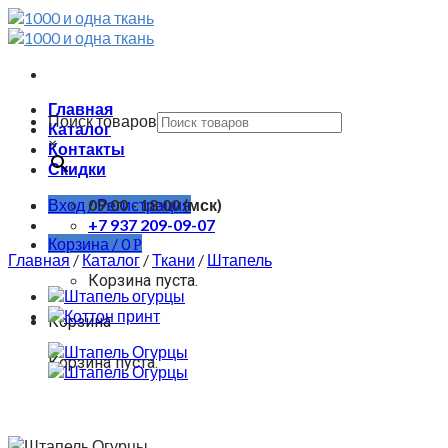
Skip
to
content
Главная
Поиск товаров
Каталог
×
Контакты
Скидки
Вход / Регистрация
09:00 - 18:00 (мск)
+7 937 209-09-07
Корзина /
0
Р
Главная
/
Каталог
/
Ткани
/
Штапель
Корзина пуста.
Корзина
Корзина пуста.