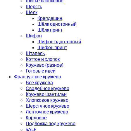
Шитьё хлопковое
Шерсть
Шёлк
Крепдешин
Шёлк однотонный
Шёлк принт
Шифон
Шифон однотонный
Шифон принт
Штапель
Коттон и хлопок
Кружево (разное)
Готовые идеи
Французское кружево
Все кружева
Свадебное кружево
Кружево шантильи
Хлопковое кружево
Шерстяное кружево
Ленточное кружево
Кордовое
Подложка под кружево
SALE