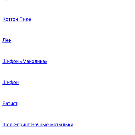
Коттон Пике
Лён
Шифон «Майолика»
Шифон
Батист
Шёлк-принт Ночные мотыльки