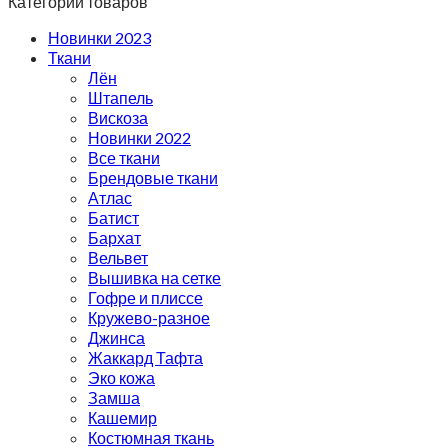
Категории товаров
Новинки 2023
Ткани
Лён
Штапель
Вискоза
Новинки 2022
Все ткани
Брендовые ткани
Атлас
Батист
Бархат
Вельвет
Вышивка на сетке
Гофре и плиссе
Кружево-разное
Джинса
Жаккард Тафта
Эко кожа
Замша
Кашемир
Костюмная ткань