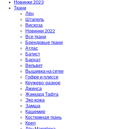
Новинки 2023
Ткани
Лён
Штапель
Вискоза
Новинки 2022
Все ткани
Брендовые ткани
Атлас
Батист
Бархат
Вельвет
Вышивка на сетке
Гофре и плиссе
Кружево-разное
Джинса
Жаккард Тафта
Эко кожа
Замша
Кашемир
Костюмная ткань
Креп
Лён Марлёвка