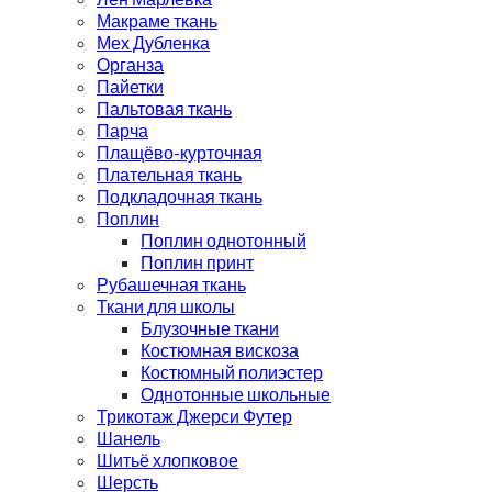
Макраме ткань
Мех Дубленка
Органза
Пайетки
Пальтовая ткань
Парча
Плащёво-курточная
Плательная ткань
Подкладочная ткань
Поплин
Поплин однотонный
Поплин принт
Рубашечная ткань
Ткани для школы
Блузочные ткани
Костюмная вискоза
Костюмный полиэстер
Однотонные школьные
Трикотаж Джерси Футер
Шанель
Шитьё хлопковое
Шерсть