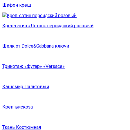
Шифон креш
Креп-сатин «Лотос» персидский розовый
Шелк от Dolce&Gabbana ключи
Трикотаж «Футер» «Versace»
Кашемир Пальтовый
Креп-вискоза
Ткань Костюмная