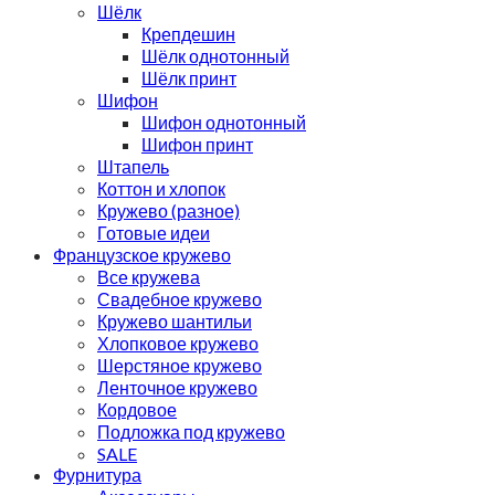
Шёлк
Крепдешин
Шёлк однотонный
Шёлк принт
Шифон
Шифон однотонный
Шифон принт
Штапель
Коттон и хлопок
Кружево (разное)
Готовые идеи
Французское кружево
Все кружева
Свадебное кружево
Кружево шантильи
Хлопковое кружево
Шерстяное кружево
Ленточное кружево
Кордовое
Подложка под кружево
SALE
Фурнитура