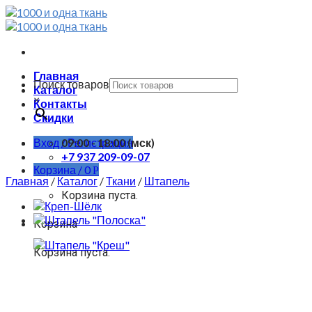
Skip
to
content
Главная
Поиск товаров
Каталог
×
Контакты
Скидки
Вход / Регистрация
09:00 - 18:00 (мск)
+7 937 209-09-07
Корзина /
0
Р
Главная
/
Каталог
/
Ткани
/
Штапель
Корзина пуста.
Корзина
Корзина пуста.