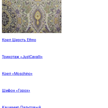
Креп Шерсть Ethno
Трикотаж «JustCavalli»
Креп «Moschino»
Шифон «Горох»
Кашемир Пальтовый