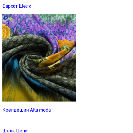
Бархат Шелк
Крепдешин Alta moda
Шелк Цепи