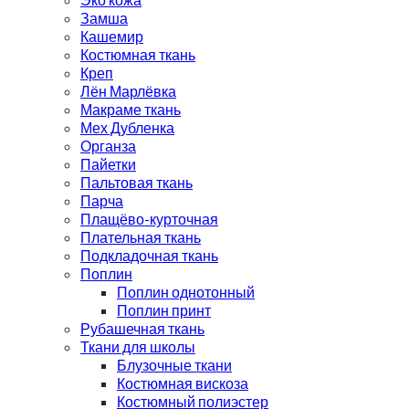
Замша
Кашемир
Костюмная ткань
Креп
Лён Марлёвка
Макраме ткань
Мех Дубленка
Органза
Пайетки
Пальтовая ткань
Парча
Плащёво-курточная
Плательная ткань
Подкладочная ткань
Поплин
Поплин однотонный
Поплин принт
Рубашечная ткань
Ткани для школы
Блузочные ткани
Костюмная вискоза
Костюмный полиэстер