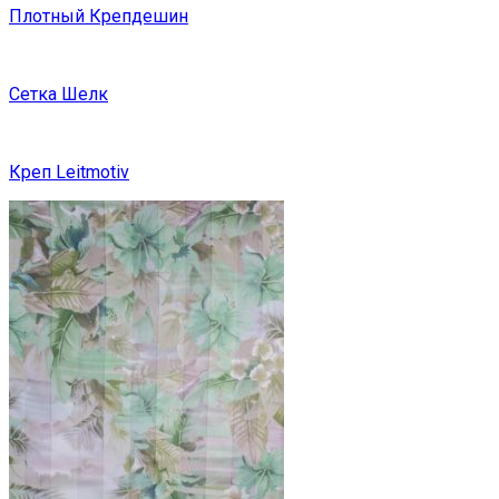
Плотный Крепдешин
Сетка Шелк
Креп Leitmotiv