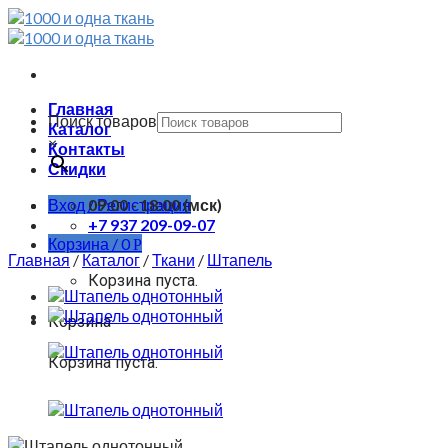
Skip
to
content
Главная
Поиск товаров
Каталог
×
Контакты
Скидки
Вход / Регистрация
09:00 - 18:00 (мск)
+7 937 209-09-07
Корзина /
0
Р
Главная
/
Каталог
/
Ткани
/
Штапель
Корзина пуста.
Корзина
Корзина пуста.