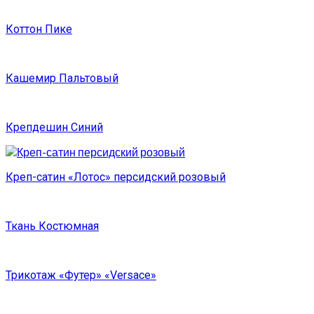
Коттон Пике
Кашемир Пальтовый
Крепдешин Синий
Креп-сатин «Лотос» персидский розовый
Ткань Костюмная
Трикотаж «Футер» «Versace»