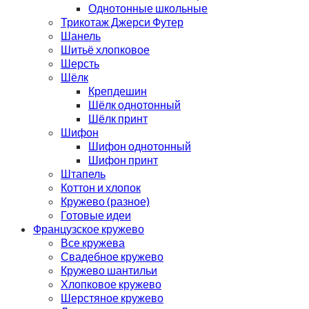
Однотонные школьные
Трикотаж Джерси Футер
Шанель
Шитьё хлопковое
Шерсть
Шёлк
Крепдешин
Шёлк однотонный
Шёлк принт
Шифон
Шифон однотонный
Шифон принт
Штапель
Коттон и хлопок
Кружево (разное)
Готовые идеи
Французское кружево
Все кружева
Свадебное кружево
Кружево шантильи
Хлопковое кружево
Шерстяное кружево