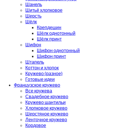
Шанель
Шитьё хлопковое
Шерсть
Шёлк
Крепдешин
Шёлк однотонный
Шёлк принт
Шифон
Шифон однотонный
Шифон принт
Штапель
Коттон и хлопок
Кружево (разное)
Готовые идеи
Французское кружево
Все кружева
Свадебное кружево
Кружево шантильи
Хлопковое кружево
Шерстяное кружево
Ленточное кружево
Кордовое