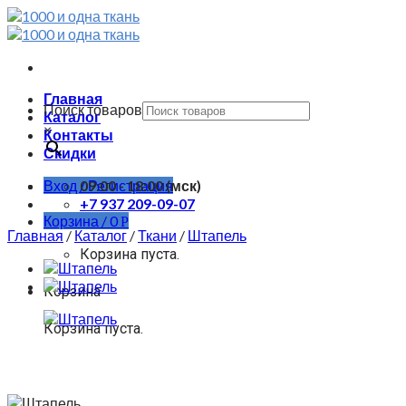
Skip
to
content
Главная
Поиск товаров
Каталог
×
Контакты
Скидки
Вход / Регистрация
09:00 - 18:00 (мск)
+7 937 209-09-07
Корзина /
0
Р
Главная
/
Каталог
/
Ткани
/
Штапель
Корзина пуста.
Корзина
Корзина пуста.