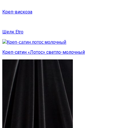
Креп-вискоза
Шелк Etro
Креп-сатин «Лотос» светло-молочный