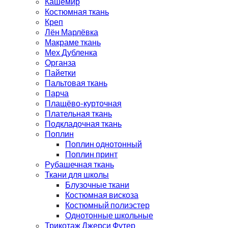
Кашемир
Костюмная ткань
Креп
Лён Марлёвка
Макраме ткань
Мех Дубленка
Органза
Пайетки
Пальтовая ткань
Парча
Плащёво-курточная
Плательная ткань
Подкладочная ткань
Поплин
Поплин однотонный
Поплин принт
Рубашечная ткань
Ткани для школы
Блузочные ткани
Костюмная вискоза
Костюмный полиэстер
Однотонные школьные
Трикотаж Джерси Футер