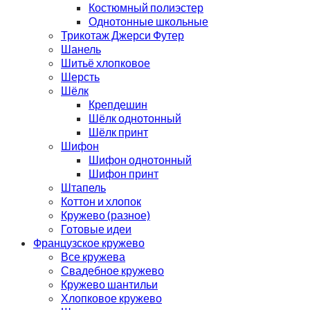
Костюмный полиэстер
Однотонные школьные
Трикотаж Джерси Футер
Шанель
Шитьё хлопковое
Шерсть
Шёлк
Крепдешин
Шёлк однотонный
Шёлк принт
Шифон
Шифон однотонный
Шифон принт
Штапель
Коттон и хлопок
Кружево (разное)
Готовые идеи
Французское кружево
Все кружева
Свадебное кружево
Кружево шантильи
Хлопковое кружево