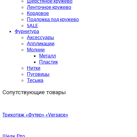
Шерстяное кружево
Ленточное кружево
Кордовое
Подложка под кружево
SALE
Фурнитура
Аксессуары
Аппликации
Молнии
Металл
Пластик
Нитки
Пуговицы
Тесьма
Сопутствующие товары
Трикотаж «Футер» «Versace»
Шелк Etro