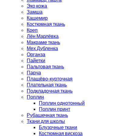
Эко кожа
Замша
Кашемир
Костюмная ткань
Креп
Лён Марлёвка
Макраме ткань
Мех Дубленка
Органза
Пайетки
Пальтовая ткань
Парча
Плащёво-курточная
Плательная ткань
Подкладочная ткань
Поплин
Поплин однотонный
Поплин принт
Рубашечная ткань
Ткани для школы
Блузочные ткани
Костюмная вискоза