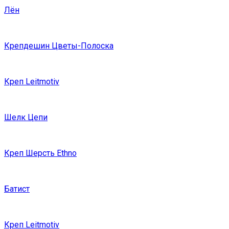
Лён
Крепдешин Цветы-Полоска
Креп Leitmotiv
Шелк Цепи
Креп Шерсть Ethno
Батист
Креп Leitmotiv