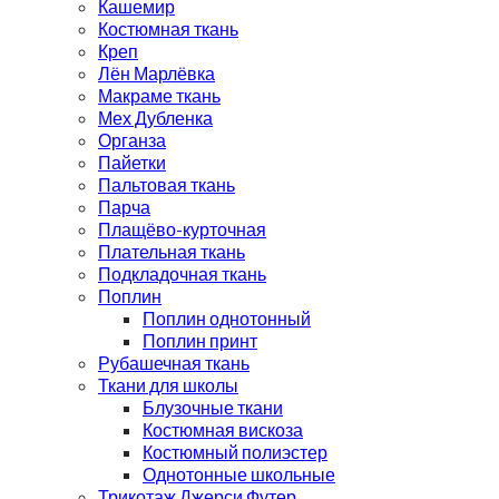
Кашемир
Костюмная ткань
Креп
Лён Марлёвка
Макраме ткань
Мех Дубленка
Органза
Пайетки
Пальтовая ткань
Парча
Плащёво-курточная
Плательная ткань
Подкладочная ткань
Поплин
Поплин однотонный
Поплин принт
Рубашечная ткань
Ткани для школы
Блузочные ткани
Костюмная вискоза
Костюмный полиэстер
Однотонные школьные
Трикотаж Джерси Футер