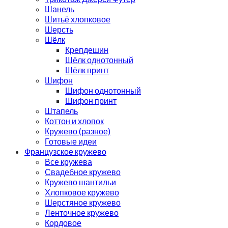
Шанель
Шитьё хлопковое
Шерсть
Шёлк
Крепдешин
Шёлк однотонный
Шёлк принт
Шифон
Шифон однотонный
Шифон принт
Штапель
Коттон и хлопок
Кружево (разное)
Готовые идеи
Французское кружево
Все кружева
Свадебное кружево
Кружево шантильи
Хлопковое кружево
Шерстяное кружево
Ленточное кружево
Кордовое