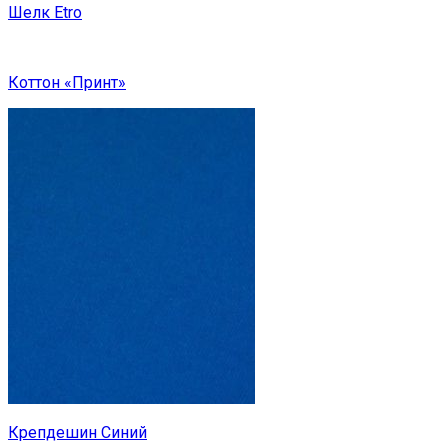
Шелк Etro
Коттон «Принт»
Крепдешин Синий