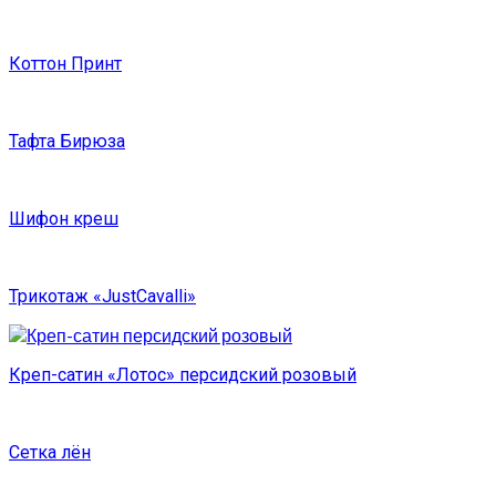
Коттон Принт
Тафта Бирюза
Шифон креш
Трикотаж «JustCavalli»
Креп-сатин «Лотос» персидский розовый
Сетка лён