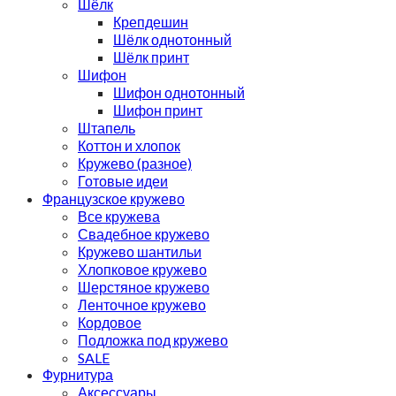
Шёлк
Крепдешин
Шёлк однотонный
Шёлк принт
Шифон
Шифон однотонный
Шифон принт
Штапель
Коттон и хлопок
Кружево (разное)
Готовые идеи
Французское кружево
Все кружева
Свадебное кружево
Кружево шантильи
Хлопковое кружево
Шерстяное кружево
Ленточное кружево
Кордовое
Подложка под кружево
SALE
Фурнитура
Аксессуары