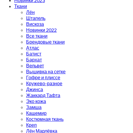
Новинки 2023
Ткани
Лён
Штапель
Вискоза
Новинки 2022
Все ткани
Брендовые ткани
Атлас
Батист
Бархат
Вельвет
Вышивка на сетке
Гофре и плиссе
Кружево-разное
Джинса
Жаккард Тафта
Эко кожа
Замша
Кашемир
Костюмная ткань
Креп
Лён Марлёвка