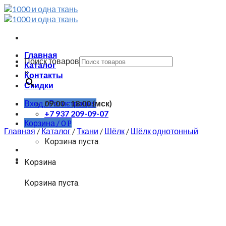
Skip
to
content
Главная
Поиск товаров
Каталог
×
Контакты
Скидки
Вход / Регистрация
09:00 - 18:00 (мск)
+7 937 209-09-07
Корзина /
0
Р
Главная
/
Каталог
/
Ткани
/
Шёлк
/
Шёлк однотонный
Корзина пуста.
Корзина
Корзина пуста.