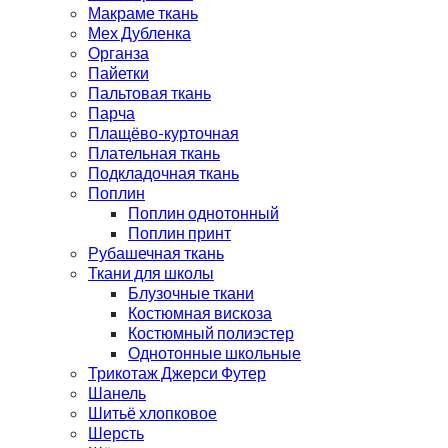
Макраме ткань
Мех Дубленка
Органза
Пайетки
Пальтовая ткань
Парча
Плащёво-курточная
Плательная ткань
Подкладочная ткань
Поплин
Поплин однотонный
Поплин принт
Рубашечная ткань
Ткани для школы
Блузочные ткани
Костюмная вискоза
Костюмный полиэстер
Однотонные школьные
Трикотаж Джерси Футер
Шанель
Шитьё хлопковое
Шерсть