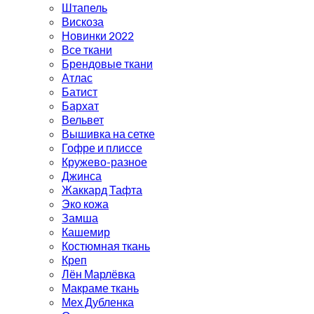
Штапель
Вискоза
Новинки 2022
Все ткани
Брендовые ткани
Атлас
Батист
Бархат
Вельвет
Вышивка на сетке
Гофре и плиссе
Кружево-разное
Джинса
Жаккард Тафта
Эко кожа
Замша
Кашемир
Костюмная ткань
Креп
Лён Марлёвка
Макраме ткань
Мех Дубленка