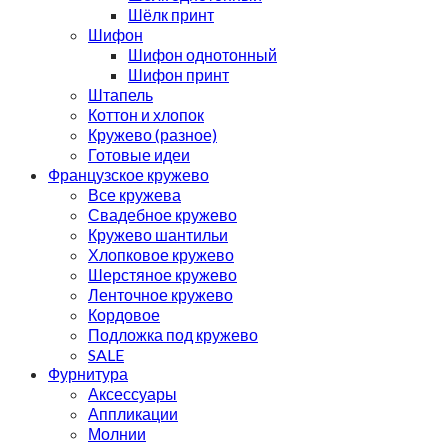
Шёлк принт
Шифон
Шифон однотонный
Шифон принт
Штапель
Коттон и хлопок
Кружево (разное)
Готовые идеи
Французское кружево
Все кружева
Свадебное кружево
Кружево шантильи
Хлопковое кружево
Шерстяное кружево
Ленточное кружево
Кордовое
Подложка под кружево
SALE
Фурнитура
Аксессуары
Аппликации
Молнии