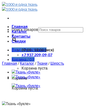
Skip
to
content
Главная
Поиск товаров
Каталог
×
Контакты
Скидки
Вход / Регистрация
09:00 - 18:00 (мск)
+7 937 209-09-07
Корзина /
0
Р
Главная
/
Каталог
/
Ткани
/
Шерсть
Корзина пуста.
Корзина
Корзина пуста.