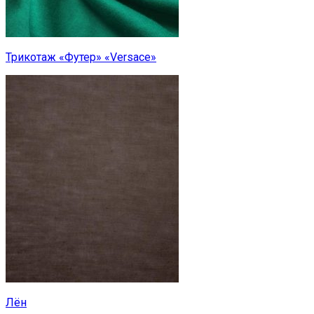
Трикотаж «Футер» «Versace»
Лён