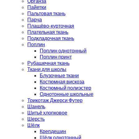
Органза
Пайетки
Пальтовая ткань
Парча
Плащёво-курточная
Плательная ткань
Подкладочная ткань
Поплин
Поплин однотонный
Поплин принт
Рубашечная ткань
Ткани для школы
Блузочные ткани
Костюмная вискоза
Костюмный полиэстер
Однотонные школьные
Трикотаж Джерси Футер
Шанель
Шитьё хлопковое
Шерсть
Шёлк
Крепдешин
Шёлк однотонный