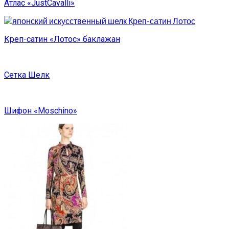
Атлас «JustCavalli»
Креп-сатин «Лотос» баклажан
Сетка Шелк
Шифон «Moschino»