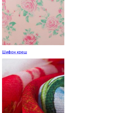
Шифон креш