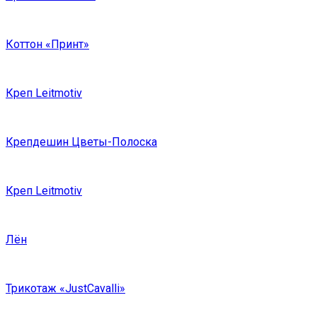
Коттон «Принт»
Креп Leitmotiv
Крепдешин Цветы-Полоска
Креп Leitmotiv
Лён
Трикотаж «JustCavalli»