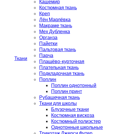
Кашемир
Костюмная ткань
Креп
Лён Марлёвка
Макраме ткань
Мех Дубленка
Органза
Пайетки
Пальтовая ткань
Парча
Ткани
Плащёво-курточная
Плательная ткань
Подкладочная ткань
Поплин
Поплин однотонный
Поплин принт
Рубашечная ткань
Ткани для школы
Блузочные ткани
Костюмная вискоза
Костюмный полиэстер
Однотонные школьные
Трикотаж Джерси Футер