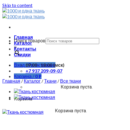
Skip to content
Главная
Поиск товаров
Каталог
×
Контакты
Скидки
Вход / Регистрация
09:00 - 18:00 (мск)
+7 937 209-09-07
Корзина /
0
Р
Главная
/
Каталог
/
Ткани
/
Все ткани
Корзина пуста.
Корзина
Корзина пуста.