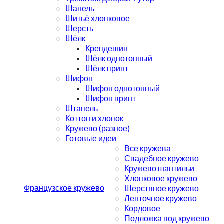
Шанель
Шитьё хлопковое
Шерсть
Шёлк
Крепдешин
Шёлк однотонный
Шёлк принт
Шифон
Шифон однотонный
Шифон принт
Штапель
Коттон и хлопок
Кружево (разное)
Готовые идеи
Все кружева
Свадебное кружево
Кружево шантильи
Хлопковое кружево
Французское кружево
Шерстяное кружево
Ленточное кружево
Кордовое
Подложка под кружево