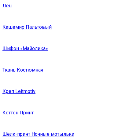
Лён
Кашемир Пальтовый
Шифон «Майолика»
Ткань Костюмная
Креп Leitmotiv
Коттон Принт
Шёлк-принт Ночные мотыльки