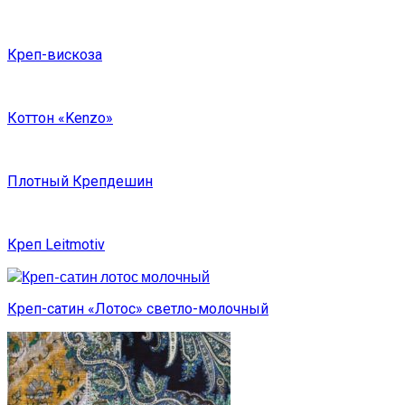
Креп-вискоза
Коттон «Kenzo»
Плотный Крепдешин
Креп Leitmotiv
Креп-сатин «Лотос» светло-молочный