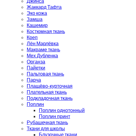
Джинса
Жаккард Тафта
Эко кожа
Замша
Кашемир
Костюмная ткань
Креп
Лён Марлёвка
Макраме ткань
Мех Дубленка
Органза
Пайетки
Пальтовая ткань
Парча
Плащёво-курточная
Плательная ткань
Подкладочная ткань
Поплин
Поплин однотонный
Поплин принт
Рубашечная ткань
Ткани для школы
Блузочные ткани