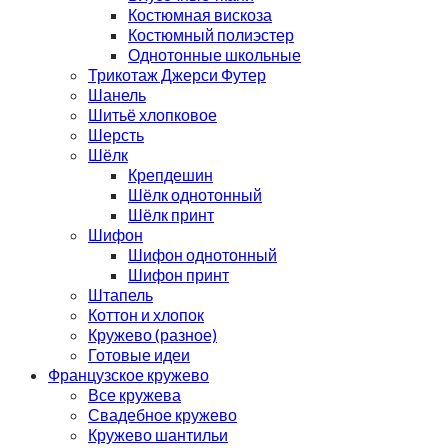
Костюмная вискоза
Костюмный полиэстер
Однотонные школьные
Трикотаж Джерси Футер
Шанель
Шитьё хлопковое
Шерсть
Шёлк
Крепдешин
Шёлк однотонный
Шёлк принт
Шифон
Шифон однотонный
Шифон принт
Штапель
Коттон и хлопок
Кружево (разное)
Готовые идеи
Французское кружево
Все кружева
Свадебное кружево
Кружево шантильи