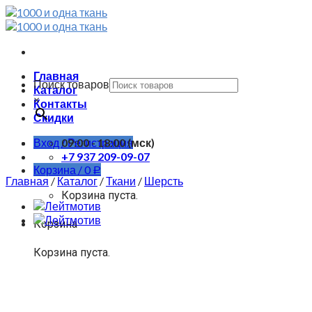
Skip
to
content
Главная
Поиск товаров
Каталог
×
Контакты
Скидки
Вход / Регистрация
09:00 - 18:00 (мск)
+7 937 209-09-07
Корзина /
0
Р
Главная
/
Каталог
/
Ткани
/
Шерсть
Корзина пуста.
Корзина
Корзина пуста.