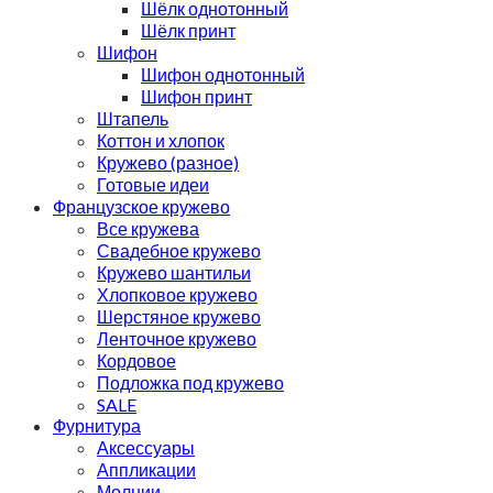
Шёлк однотонный
Шёлк принт
Шифон
Шифон однотонный
Шифон принт
Штапель
Коттон и хлопок
Кружево (разное)
Готовые идеи
Французское кружево
Все кружева
Свадебное кружево
Кружево шантильи
Хлопковое кружево
Шерстяное кружево
Ленточное кружево
Кордовое
Подложка под кружево
SALE
Фурнитура
Аксессуары
Аппликации
Молнии