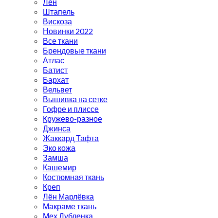
Лён
Штапель
Вискоза
Новинки 2022
Все ткани
Брендовые ткани
Атлас
Батист
Бархат
Вельвет
Вышивка на сетке
Гофре и плиссе
Кружево-разное
Джинса
Жаккард Тафта
Эко кожа
Замша
Кашемир
Костюмная ткань
Креп
Лён Марлёвка
Макраме ткань
Мех Дубленка