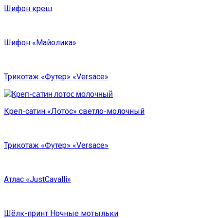
Шифон креш
Шифон «Майолика»
Трикотаж «Футер» «Versace»
Креп-сатин «Лотос» светло-молочный
Трикотаж «Футер» «Versace»
Атлас «JustCavalli»
Шёлк-принт Ночные мотыльки