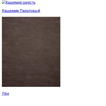
Кашемир Пальтовый
Лён