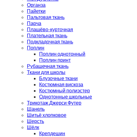
Органза
Пайетки
Пальтовая ткань
Парча
Плащёво-курточная
Плательная ткань
Подкладочная ткань
Поплин
Поплин однотонный
Поплин принт
Рубашечная ткань
Ткани для школы
Блузочные ткани
Костюмная вискоза
Костюмный полиэстер
Однотонные школьные
Трикотаж Джерси Футер
Шанель
Шитьё хлопковое
Шерсть
Шёлк
Крепдешин