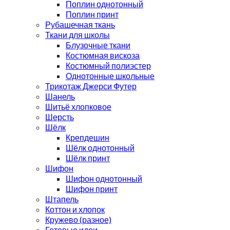
Поплин однотонный
Поплин принт
Рубашечная ткань
Ткани для школы
Блузочные ткани
Костюмная вискоза
Костюмный полиэстер
Однотонные школьные
Трикотаж Джерси Футер
Шанель
Шитьё хлопковое
Шерсть
Шёлк
Крепдешин
Шёлк однотонный
Шёлк принт
Шифон
Шифон однотонный
Шифон принт
Штапель
Коттон и хлопок
Кружево (разное)
Готовые идеи