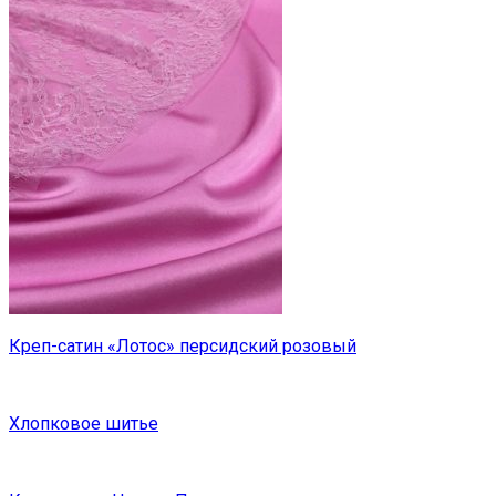
Креп-сатин «Лотос» персидский розовый
Хлопковое шитье