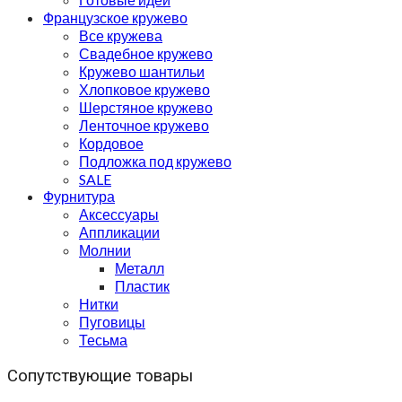
Французское кружево
Все кружева
Свадебное кружево
Кружево шантильи
Хлопковое кружево
Шерстяное кружево
Ленточное кружево
Кордовое
Подложка под кружево
SALE
Фурнитура
Аксессуары
Аппликации
Молнии
Металл
Пластик
Нитки
Пуговицы
Тесьма
Сопутствующие товары