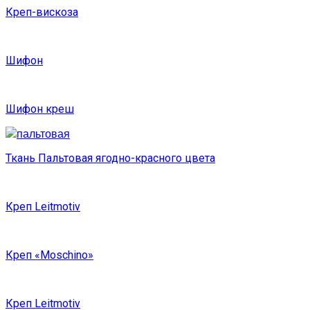
Креп-вискоза
Шифон
Шифон креш
Ткань Пальтовая ягодно-красного цвета
Креп Leitmotiv
Креп «Moschino»
Креп Leitmotiv