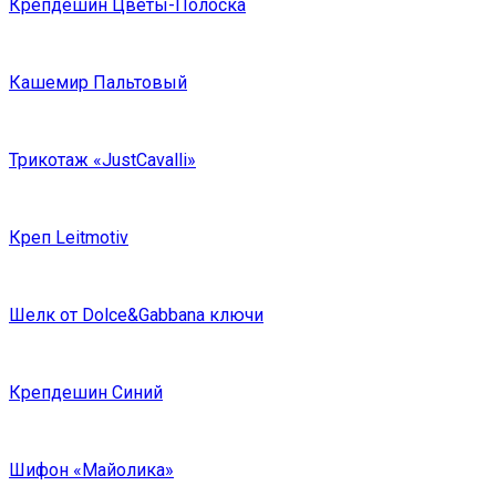
Крепдешин Цветы-Полоска
Кашемир Пальтовый
Трикотаж «JustCavalli»
Креп Leitmotiv
Шелк от Dolce&Gabbana ключи
Крепдешин Синий
Шифон «Майолика»