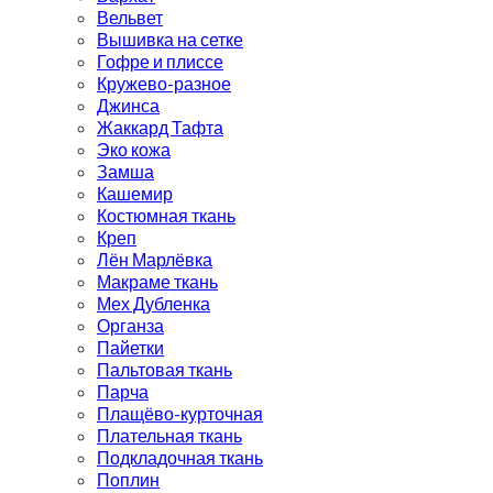
Вельвет
Вышивка на сетке
Гофре и плиссе
Кружево-разное
Джинса
Жаккард Тафта
Эко кожа
Замша
Кашемир
Костюмная ткань
Креп
Лён Марлёвка
Макраме ткань
Мех Дубленка
Органза
Пайетки
Пальтовая ткань
Парча
Плащёво-курточная
Плательная ткань
Подкладочная ткань
Поплин