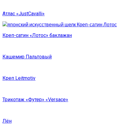
Атлас «JustCavalli»
Креп-сатин «Лотос» баклажан
Кашемир Пальтовый
Креп Leitmotiv
Трикотаж «Футер» «Versace»
Лён