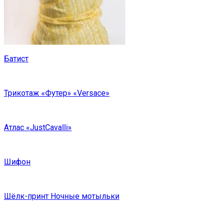
Батист
Трикотаж «Футер» «Versace»
Атлас «JustCavalli»
Шифон
Шёлк-принт Ночные мотыльки