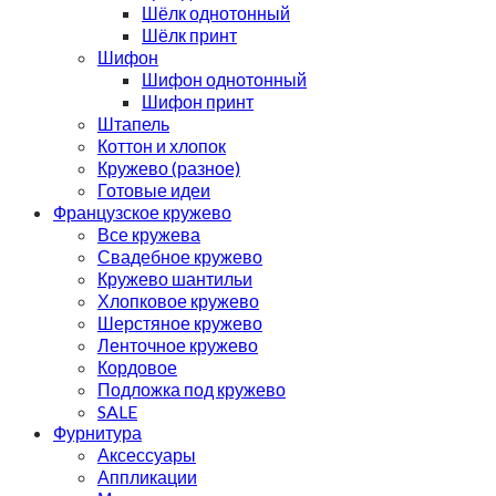
Шёлк однотонный
Шёлк принт
Шифон
Шифон однотонный
Шифон принт
Штапель
Коттон и хлопок
Кружево (разное)
Готовые идеи
Французское кружево
Все кружева
Свадебное кружево
Кружево шантильи
Хлопковое кружево
Шерстяное кружево
Ленточное кружево
Кордовое
Подложка под кружево
SALE
Фурнитура
Аксессуары
Аппликации