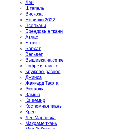
Лён
Штапель
Вискоза
Новинки 2022
Все ткани
Брендовые ткани
Атлас
Батист
Бархат
Вельвет
Вышивка на сетке
Гофре и плиссе
Кружево-разное
Джинса
Жаккард Тафта
Эко кожа
Замша
Кашемир
Костюмная ткань
Креп
Лён Марлёвка
Макраме ткань
Мех Дубленка