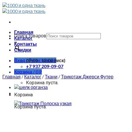
Skip
to
content
Главная
Поиск товаров
Каталог
×
Контакты
Скидки
Вход / Регистрация
09:00 - 18:00 (мск)
+7 937 209-09-07
Корзина /
0
Р
Главная
/
Каталог
/
Ткани
/
Трикотаж Джерси Футер
Корзина пуста.
Корзина
Корзина пуста.