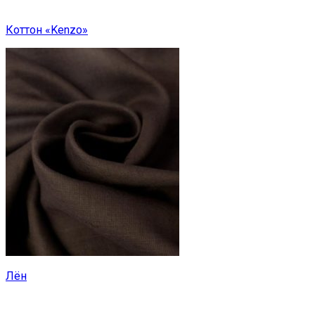
Коттон «Kenzo»
Лён