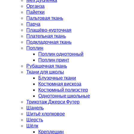
Органза
Пайетки
Пальтовая ткань
Парча
Плащёво-курточная
Плательная ткань
Подкладочная ткань
Поплин
Поплин однотонный
Поплин принт
Рубашечная ткань
Ткани для школы
Блузочные ткани
Костюмная вискоза
Костюмный полиэстер
Однотонные школьные
Трикотаж Джерси Футер
Шанель
Шитьё хлопковое
Шерсть
Шёлк
Крепдешин