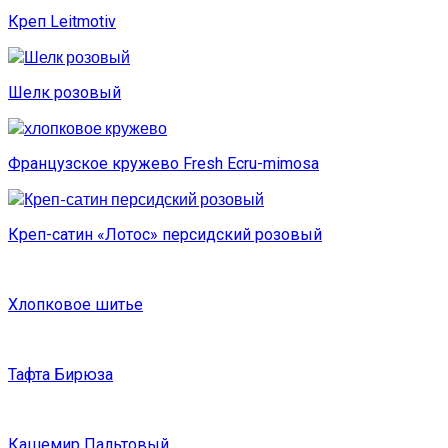
Креп Leitmotiv
Шелк розовый
Французское кружево Fresh Ecru-mimosa
Креп-сатин «Лотос» персидский розовый
Хлопковое шитье
Тафта Бирюза
Кашемир Пальтовый