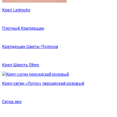
Креп Leitmotiv
Плотный Крепдешин
Крепдешин Цветы-Полоска
Креп Шерсть Ethno
Креп-сатин «Лотос» персидский розовый
Сетка лён