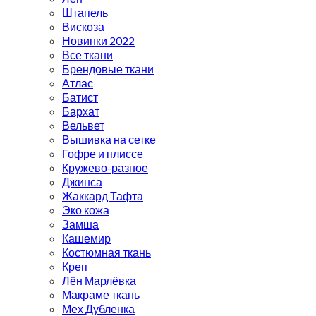
Штапель
Вискоза
Новинки 2022
Все ткани
Брендовые ткани
Атлас
Батист
Бархат
Вельвет
Вышивка на сетке
Гофре и плиссе
Кружево-разное
Джинса
Жаккард Тафта
Эко кожа
Замша
Кашемир
Костюмная ткань
Креп
Лён Марлёвка
Макраме ткань
Мех Дубленка