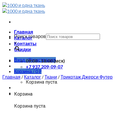
Skip
to
content
Главная
Поиск товаров
Каталог
×
Контакты
Скидки
Вход / Регистрация
09:00 - 18:00 (мск)
+7 937 209-09-07
Корзина /
0
Р
Главная
/
Каталог
/
Ткани
/
Трикотаж Джерси Футер
Корзина пуста.
Корзина
Корзина пуста.