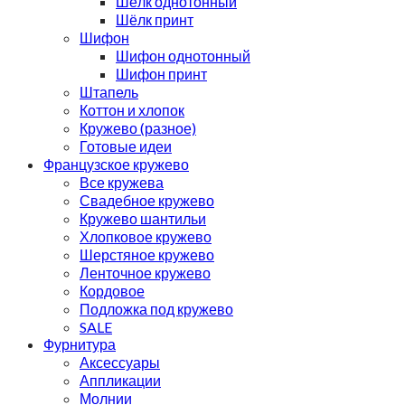
Шёлк однотонный
Шёлк принт
Шифон
Шифон однотонный
Шифон принт
Штапель
Коттон и хлопок
Кружево (разное)
Готовые идеи
Французское кружево
Все кружева
Свадебное кружево
Кружево шантильи
Хлопковое кружево
Шерстяное кружево
Ленточное кружево
Кордовое
Подложка под кружево
SALE
Фурнитура
Аксессуары
Аппликации
Молнии