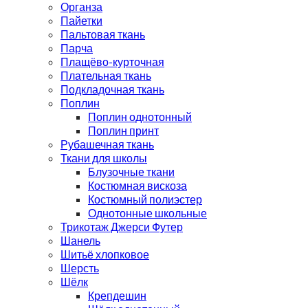
Органза
Пайетки
Пальтовая ткань
Парча
Плащёво-курточная
Плательная ткань
Подкладочная ткань
Поплин
Поплин однотонный
Поплин принт
Рубашечная ткань
Ткани для школы
Блузочные ткани
Костюмная вискоза
Костюмный полиэстер
Однотонные школьные
Трикотаж Джерси Футер
Шанель
Шитьё хлопковое
Шерсть
Шёлк
Крепдешин