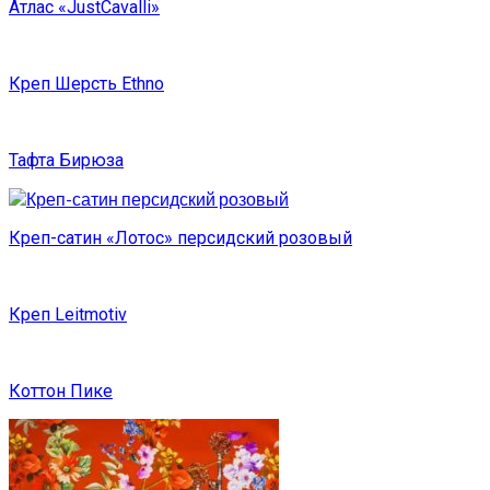
Атлас «JustCavalli»
Креп Шерсть Ethno
Тафта Бирюза
Креп-сатин «Лотос» персидский розовый
Креп Leitmotiv
Коттон Пике