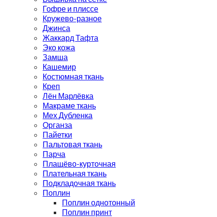
Гофре и плиссе
Кружево-разное
Джинса
Жаккард Тафта
Эко кожа
Замша
Кашемир
Костюмная ткань
Креп
Лён Марлёвка
Макраме ткань
Мех Дубленка
Органза
Пайетки
Пальтовая ткань
Парча
Плащёво-курточная
Плательная ткань
Подкладочная ткань
Поплин
Поплин однотонный
Поплин принт