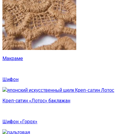
Макраме
Шифон
Креп-сатин «Лотос» баклажан
Шифон «Горох»