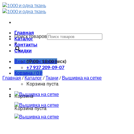
Skip
to
content
Главная
Поиск товаров
Каталог
×
Контакты
Скидки
Вход / Регистрация
09:00 - 18:00 (мск)
+7 937 209-09-07
Корзина /
0
Р
Главная
/
Каталог
/
Ткани
/
Вышивка на сетке
Корзина пуста.
Корзина
Корзина пуста.