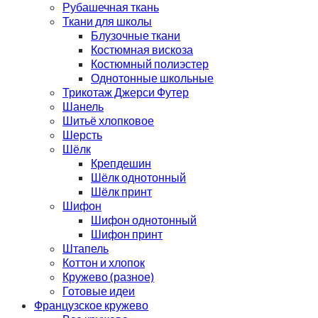
Рубашечная ткань
Ткани для школы
Блузочные ткани
Костюмная вискоза
Костюмный полиэстер
Однотонные школьные
Трикотаж Джерси Футер
Шанель
Шитьё хлопковое
Шерсть
Шёлк
Крепдешин
Шёлк однотонный
Шёлк принт
Шифон
Шифон однотонный
Шифон принт
Штапель
Коттон и хлопок
Кружево (разное)
Готовые идеи
Французское кружево