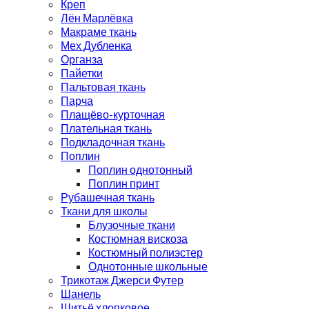
Креп
Лён Марлёвка
Макраме ткань
Мех Дубленка
Органза
Пайетки
Пальтовая ткань
Парча
Плащёво-курточная
Плательная ткань
Подкладочная ткань
Поплин
Поплин однотонный
Поплин принт
Рубашечная ткань
Ткани для школы
Блузочные ткани
Костюмная вискоза
Костюмный полиэстер
Однотонные школьные
Трикотаж Джерси Футер
Шанель
Шитьё хлопковое