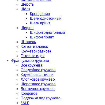
Шерсть
Шёлк
Крепдешин
Шёлк однотонный
Шёлк принт
Шифон
Шифон однотонный
Шифон принт
Штапель
Коттон и хлопок
Кружево (разное)
Готовые идеи
Французское кружево
Все кружева
Свадебное кружево
Кружево шантильи
Хлопковое кружево
Шерстяное кружево
Ленточное кружево
Кордовое
Подложка под кружево
SALE