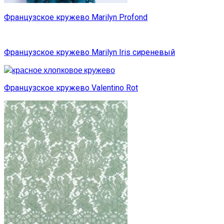
Французское кружево Marilyn Profond
Французское кружево Marilyn Iris сиреневый
Французское кружево Valentino Rot