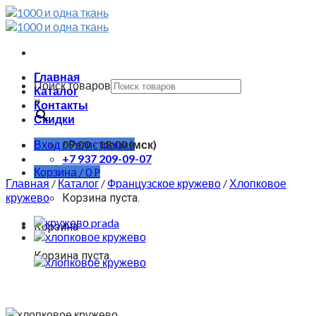
Skip
to
content
Главная
Поиск товаров
Каталог
×
Контакты
Скидки
Вход / Регистрация
09:00 - 18:00 (мск)
+7 937 209-09-07
Корзина /
0
Р
Главная
/
Каталог
/
Французское кружево
/
Хлопковое
кружево
Корзина пуста.
Корзина
Корзина пуста.