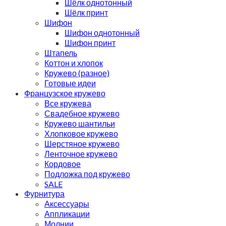
Шёлк однотонный
Шёлк принт
Шифон
Шифон однотонный
Шифон принт
Штапель
Коттон и хлопок
Кружево (разное)
Готовые идеи
Французское кружево
Все кружева
Свадебное кружево
Кружево шантильи
Хлопковое кружево
Шерстяное кружево
Ленточное кружево
Кордовое
Подложка под кружево
SALE
Фурнитура
Аксессуары
Аппликации
Молнии