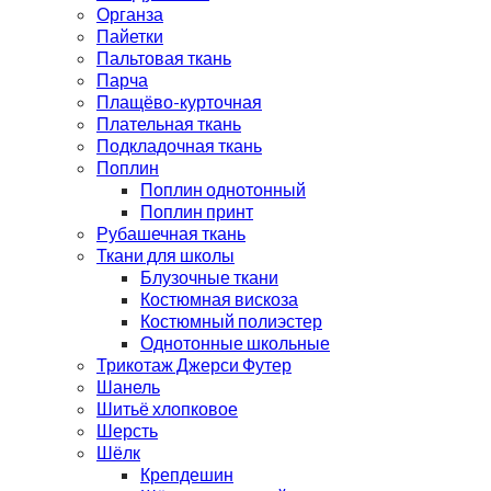
Органза
Пайетки
Пальтовая ткань
Парча
Плащёво-курточная
Плательная ткань
Подкладочная ткань
Поплин
Поплин однотонный
Поплин принт
Рубашечная ткань
Ткани для школы
Блузочные ткани
Костюмная вискоза
Костюмный полиэстер
Однотонные школьные
Трикотаж Джерси Футер
Шанель
Шитьё хлопковое
Шерсть
Шёлк
Крепдешин