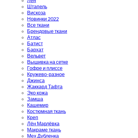
Лён
Штапель
Вискоза
Новинки 2022
Все ткани
Брендовые ткани
Атлас
Батист
Бархат
Вельвет
Вышивка на сетке
Гофре и плиссе
Кружево-разное
Джинса
Жаккард Тафта
Эко кожа
Замша
Кашемир
Костюмная ткань
Креп
Лён Марлёвка
Макраме ткань
Мех Дубленка