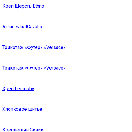
Креп Шерсть Ethno
Атлас «JustCavalli»
Трикотаж «Футер» «Versace»
Трикотаж «Футер» «Versace»
Креп Leitmotiv
Хлопковое шитье
Крепдешин Синий