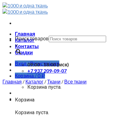
Skip
to
content
Главная
Поиск товаров
Каталог
×
Контакты
Скидки
Вход / Регистрация
09:00 - 18:00 (мск)
+7 937 209-09-07
Корзина /
0
Р
Главная
/
Каталог
/
Ткани
/
Все ткани
Корзина пуста.
Корзина
Корзина пуста.