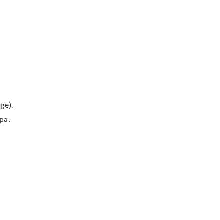
ge).
ра.