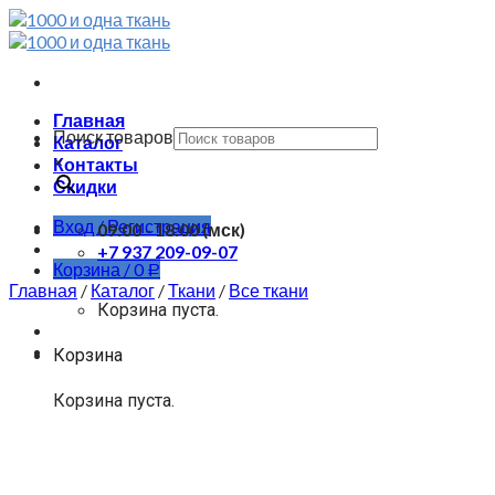
Skip
to
content
Главная
Поиск товаров
Каталог
×
Контакты
Скидки
Вход / Регистрация
09:00 - 18:00 (мск)
+7 937 209-09-07
Корзина /
0
Р
Главная
/
Каталог
/
Ткани
/
Все ткани
Корзина пуста.
Корзина
Корзина пуста.