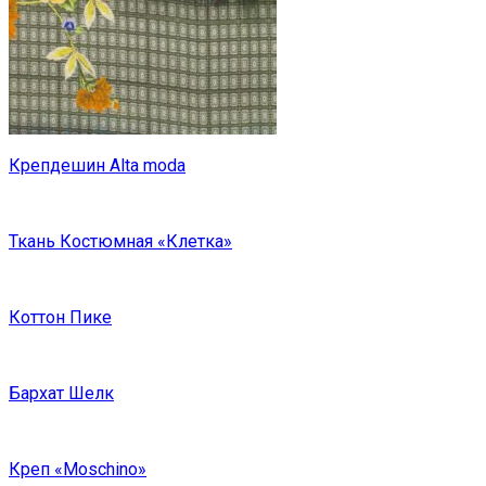
Крепдешин Alta moda
Ткань Костюмная «Клетка»
Коттон Пике
Бархат Шелк
Креп «Moschino»