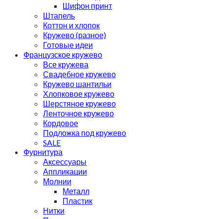
Шифон принт
Штапель
Коттон и хлопок
Кружево (разное)
Готовые идеи
Французское кружево
Все кружева
Свадебное кружево
Кружево шантильи
Хлопковое кружево
Шерстяное кружево
Ленточное кружево
Кордовое
Подложка под кружево
SALE
Фурнитура
Аксессуары
Аппликации
Молнии
Металл
Пластик
Нитки