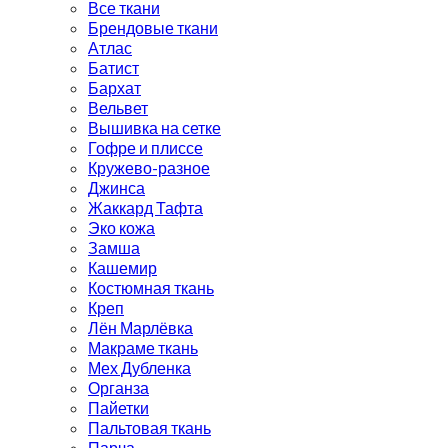
Все ткани
Брендовые ткани
Атлас
Батист
Бархат
Вельвет
Вышивка на сетке
Гофре и плиссе
Кружево-разное
Джинса
Жаккард Тафта
Эко кожа
Замша
Кашемир
Костюмная ткань
Креп
Лён Марлёвка
Макраме ткань
Мех Дубленка
Органза
Пайетки
Пальтовая ткань
Парча