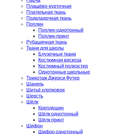
Плащёво-курточная
Плательная ткань
Подкладочная ткань
Поплин
Поплин однотонный
Поплин принт
Рубашечная ткань
Ткани для школы
Блузочные ткани
Костюмная вискоза
Костюмный полиэстер
Однотонные школьные
Трикотаж Джерси Футер
Шанель
Шитьё хлопковое
Шерсть
Шёлк
Крепдешин
Шёлк однотонный
Шёлк принт
Шифон
Шифон однотонный