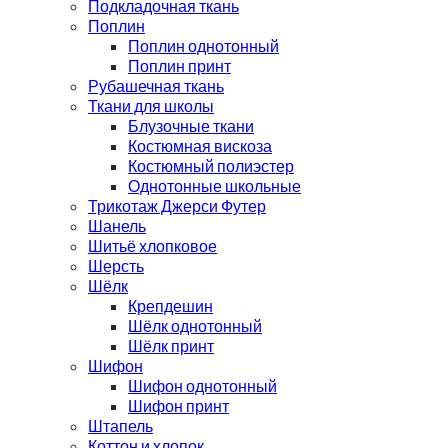
Подкладочная ткань
Поплин
Поплин однотонный
Поплин принт
Рубашечная ткань
Ткани для школы
Блузочные ткани
Костюмная вискоза
Костюмный полиэстер
Однотонные школьные
Трикотаж Джерси Футер
Шанель
Шитьё хлопковое
Шерсть
Шёлк
Крепдешин
Шёлк однотонный
Шёлк принт
Шифон
Шифон однотонный
Шифон принт
Штапель
Коттон и хлопок