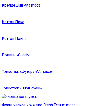
Крепдешин Alta moda
Коттон Пике
Коттон Принт
Поплин «Gucci»
Трикотаж «Футер» «Versace»
Трикотаж «JustCavalli»
Французское кружево Fresh Ecru-mimosa