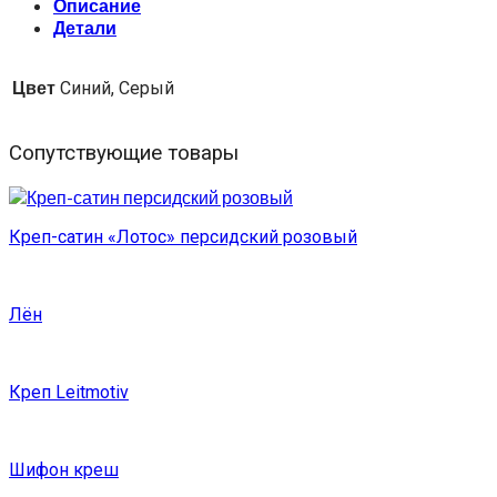
Описание
Детали
Цвет
Синий, Серый
Сопутствующие товары
Креп-сатин «Лотос» персидский розовый
Лён
Креп Leitmotiv
Шифон креш