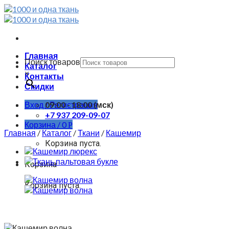
Skip
to
content
Главная
Поиск товаров
Каталог
×
Контакты
Скидки
Вход / Регистрация
09:00 - 18:00 (мск)
+7 937 209-09-07
Корзина /
0
Р
Главная
/
Каталог
/
Ткани
/
Кашемир
Корзина пуста.
Корзина
Корзина пуста.