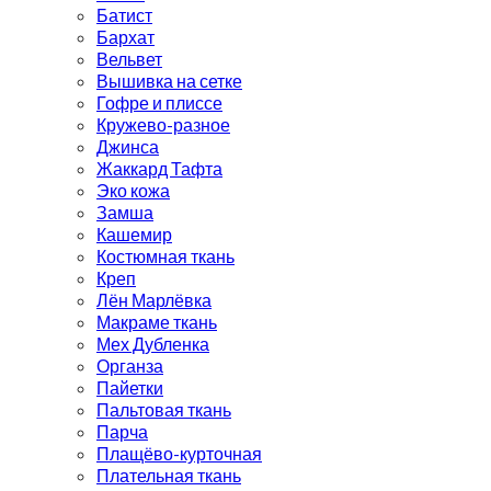
Батист
Бархат
Вельвет
Вышивка на сетке
Гофре и плиссе
Кружево-разное
Джинса
Жаккард Тафта
Эко кожа
Замша
Кашемир
Костюмная ткань
Креп
Лён Марлёвка
Макраме ткань
Мех Дубленка
Органза
Пайетки
Пальтовая ткань
Парча
Плащёво-курточная
Плательная ткань