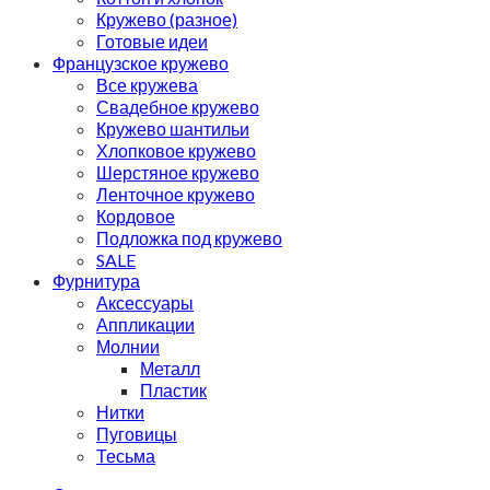
Кружево (разное)
Готовые идеи
Французское кружево
Все кружева
Свадебное кружево
Кружево шантильи
Хлопковое кружево
Шерстяное кружево
Ленточное кружево
Кордовое
Подложка под кружево
SALE
Фурнитура
Аксессуары
Аппликации
Молнии
Металл
Пластик
Нитки
Пуговицы
Тесьма