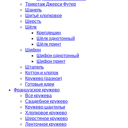
Трикотаж Джерси Футер
Шанель
Шитьё хлопковое
Шерсть
Шёлк
Крепдешин
Шёлк однотонный
Шёлк принт
Шифон
Шифон однотонный
Шифон принт
Штапель
Коттон и хлопок
Кружево (разное)
Готовые идеи
Французское кружево
Все кружева
Свадебное кружево
Кружево шантильи
Хлопковое кружево
Шерстяное кружево
Ленточное кружево