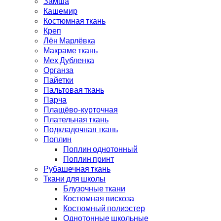
Замша
Кашемир
Костюмная ткань
Креп
Лён Марлёвка
Макраме ткань
Мех Дубленка
Органза
Пайетки
Пальтовая ткань
Парча
Плащёво-курточная
Плательная ткань
Подкладочная ткань
Поплин
Поплин однотонный
Поплин принт
Рубашечная ткань
Ткани для школы
Блузочные ткани
Костюмная вискоза
Костюмный полиэстер
Однотонные школьные