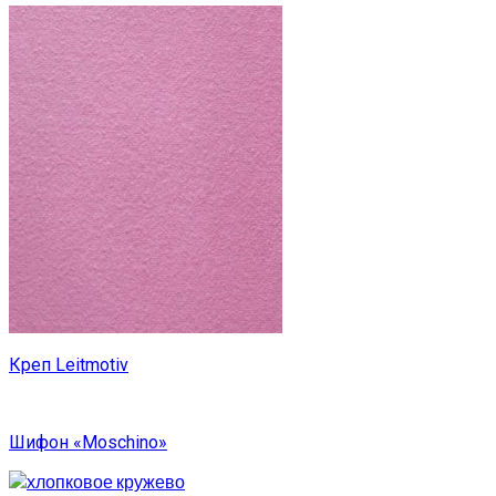
Креп Leitmotiv
Шифон «Moschino»