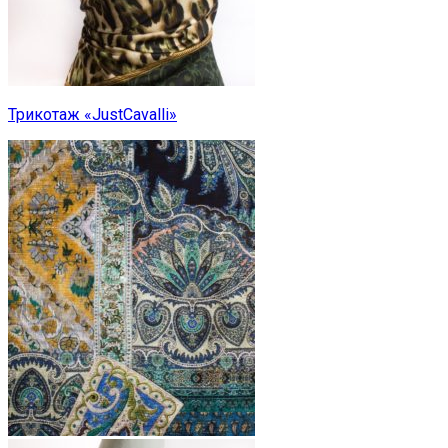
Трикотаж «JustCavalli»