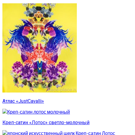
Атлас «JustCavalli»
Креп-сатин «Лотос» светло-молочный