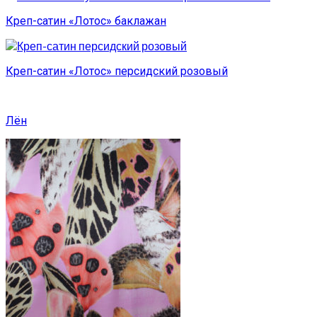
Креп-сатин «Лотос» баклажан
Креп-сатин «Лотос» персидский розовый
Лён