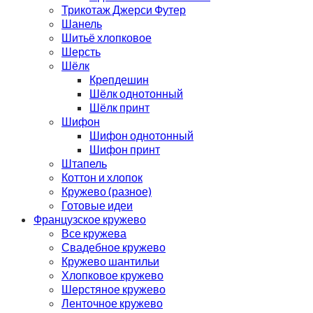
Трикотаж Джерси Футер
Шанель
Шитьё хлопковое
Шерсть
Шёлк
Крепдешин
Шёлк однотонный
Шёлк принт
Шифон
Шифон однотонный
Шифон принт
Штапель
Коттон и хлопок
Кружево (разное)
Готовые идеи
Французское кружево
Все кружева
Свадебное кружево
Кружево шантильи
Хлопковое кружево
Шерстяное кружево
Ленточное кружево