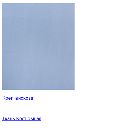
Креп-вискоза
Ткань Костюмная