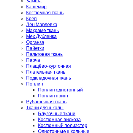
Замша
Кашемир
Костюмная ткань
Креп
Лён Марлёвка
Макраме ткань
Мех Дубленка
Органза
Пайетки
Пальтовая ткань
Парча
Плащёво-курточная
Плательная ткань
Подкладочная ткань
Поплин
Поплин однотонный
Поплин принт
Рубашечная ткань
Ткани для школы
Блузочные ткани
Костюмная вискоза
Костюмный полиэстер
Однотонные школьные