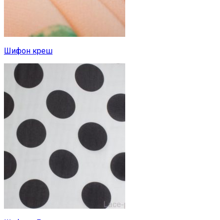
Шифон креш