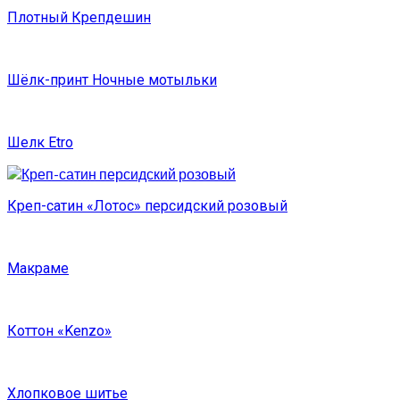
Плотный Крепдешин
Шёлк-принт Ночные мотыльки
Шелк Etro
Креп-сатин «Лотос» персидский розовый
Макраме
Коттон «Kenzo»
Хлопковое шитье