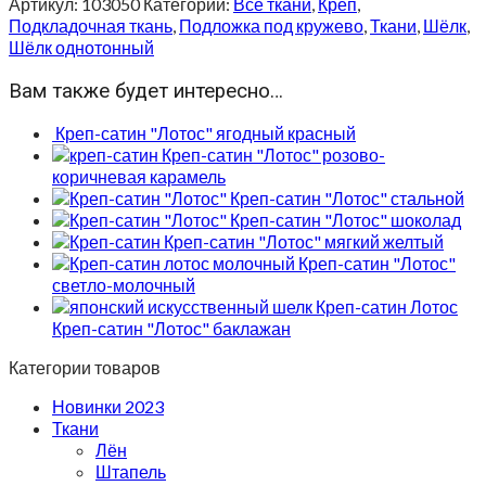
Артикул:
103050
Категории:
Все ткани
,
Креп
,
Подкладочная ткань
,
Подложка под кружево
,
Ткани
,
Шёлк
,
Шёлк однотонный
Вам также будет интересно…
Креп-сатин "Лотос" ягодный красный
Креп-сатин "Лотос" розово-
коричневая карамель
Креп-сатин "Лотос" стальной
Креп-сатин "Лотос" шоколад
Креп-сатин "Лотос" мягкий желтый
Креп-сатин "Лотос"
светло-молочный
Креп-сатин "Лотос" баклажан
Категории товаров
Новинки 2023
Ткани
Лён
Штапель