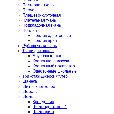
Пальтовая ткань
Парча
Плащёво-курточная
Плательная ткань
Подкладочная ткань
Поплин
Поплин однотонный
Поплин принт
Рубашечная ткань
Ткани для школы
Блузочные ткани
Костюмная вискоза
Костюмный полиэстер
Однотонные школьные
Трикотаж Джерси Футер
Шанель
Шитьё хлопковое
Шерсть
Шёлк
Крепдешин
Шёлк однотонный
Шёлк принт