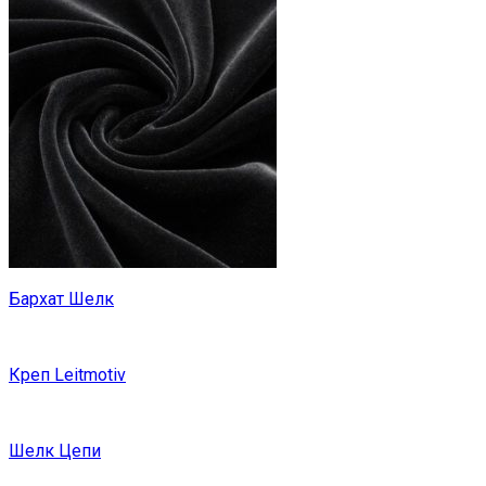
Бархат Шелк
Креп Leitmotiv
Шелк Цепи