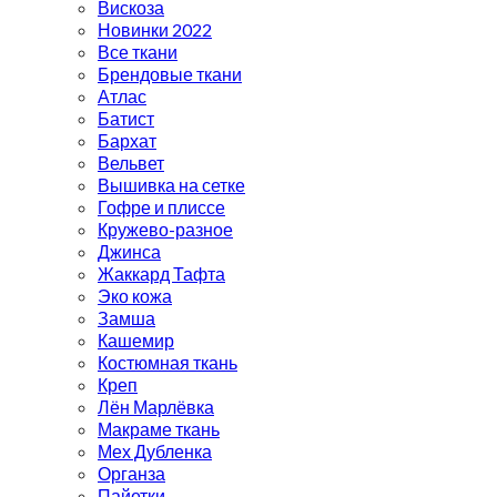
Вискоза
Новинки 2022
Все ткани
Брендовые ткани
Атлас
Батист
Бархат
Вельвет
Вышивка на сетке
Гофре и плиссе
Кружево-разное
Джинса
Жаккард Тафта
Эко кожа
Замша
Кашемир
Костюмная ткань
Креп
Лён Марлёвка
Макраме ткань
Мех Дубленка
Органза
Пайетки