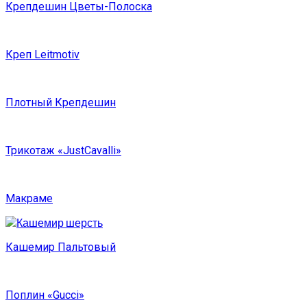
Крепдешин Цветы-Полоска
Креп Leitmotiv
Плотный Крепдешин
Трикотаж «JustCavalli»
Макраме
Кашемир Пальтовый
Поплин «Gucci»