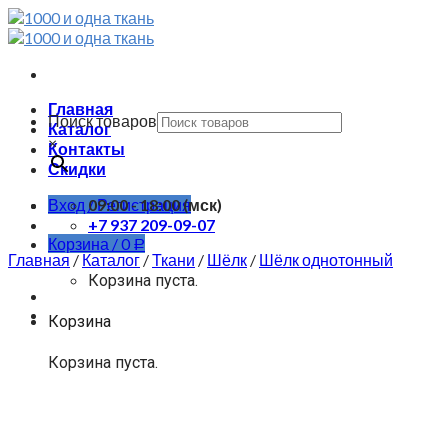
Skip
to
content
Главная
Поиск товаров
Каталог
×
Контакты
Скидки
Вход / Регистрация
09:00 - 18:00 (мск)
+7 937 209-09-07
Корзина /
0
Р
Главная
/
Каталог
/
Ткани
/
Шёлк
/
Шёлк однотонный
Корзина пуста.
Корзина
Корзина пуста.