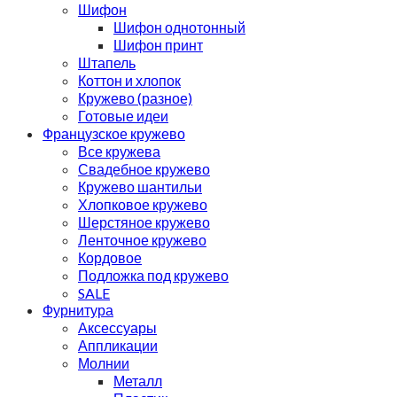
Шифон
Шифон однотонный
Шифон принт
Штапель
Коттон и хлопок
Кружево (разное)
Готовые идеи
Французское кружево
Все кружева
Свадебное кружево
Кружево шантильи
Хлопковое кружево
Шерстяное кружево
Ленточное кружево
Кордовое
Подложка под кружево
SALE
Фурнитура
Аксессуары
Аппликации
Молнии
Металл