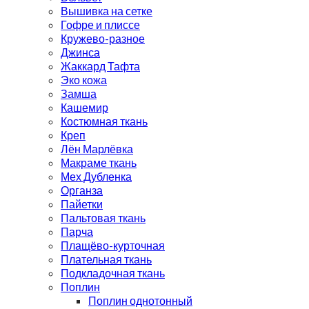
Вышивка на сетке
Гофре и плиссе
Кружево-разное
Джинса
Жаккард Тафта
Эко кожа
Замша
Кашемир
Костюмная ткань
Креп
Лён Марлёвка
Макраме ткань
Мех Дубленка
Органза
Пайетки
Пальтовая ткань
Парча
Плащёво-курточная
Плательная ткань
Подкладочная ткань
Поплин
Поплин однотонный