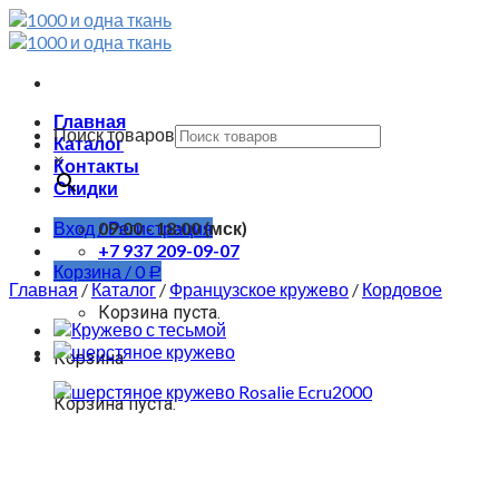
Skip
to
content
Главная
Поиск товаров
Каталог
×
Контакты
Скидки
Вход / Регистрация
09:00 - 18:00 (мск)
+7 937 209-09-07
Корзина /
0
Р
Главная
/
Каталог
/
Французское кружево
/
Кордовое
Корзина пуста.
Корзина
Корзина пуста.