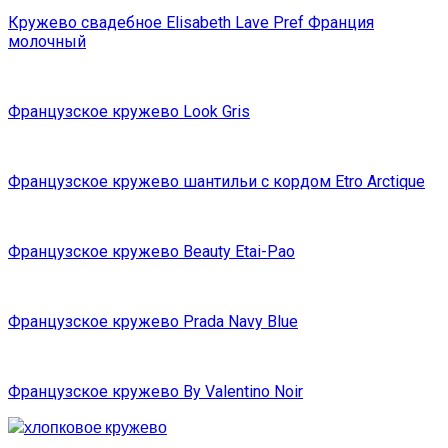
Кружево свадебное Elisabeth Lave Pref Франция
молочный
Французское кружево Look Gris
Французское кружево шантильи с кордом Etro Arctique
Французское кружево Beauty Etai-Pao
Французское кружево Prada Navy Blue
Французское кружево By Valentino Noir