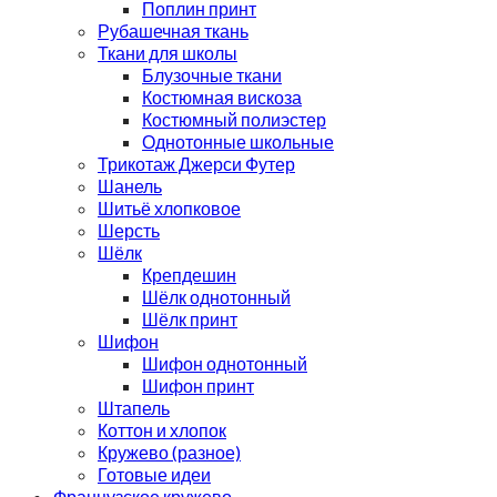
Поплин принт
Рубашечная ткань
Ткани для школы
Блузочные ткани
Костюмная вискоза
Костюмный полиэстер
Однотонные школьные
Трикотаж Джерси Футер
Шанель
Шитьё хлопковое
Шерсть
Шёлк
Крепдешин
Шёлк однотонный
Шёлк принт
Шифон
Шифон однотонный
Шифон принт
Штапель
Коттон и хлопок
Кружево (разное)
Готовые идеи
Французское кружево