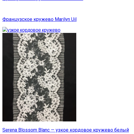
Французское кружево Marilyn Uil
Serena Blossom Blanc — узкое кордовое кружево белый