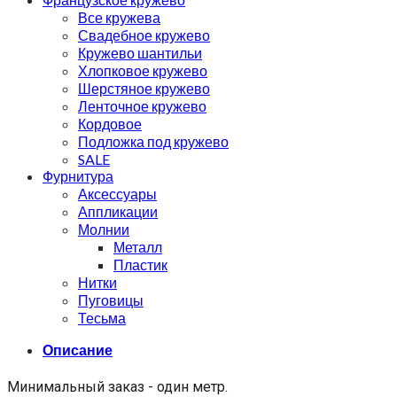
Все кружева
Свадебное кружево
Кружево шантильи
Хлопковое кружево
Шерстяное кружево
Ленточное кружево
Кордовое
Подложка под кружево
SALE
Фурнитура
Аксессуары
Аппликации
Молнии
Металл
Пластик
Нитки
Пуговицы
Тесьма
Описание
Минимальный заказ - один метр.