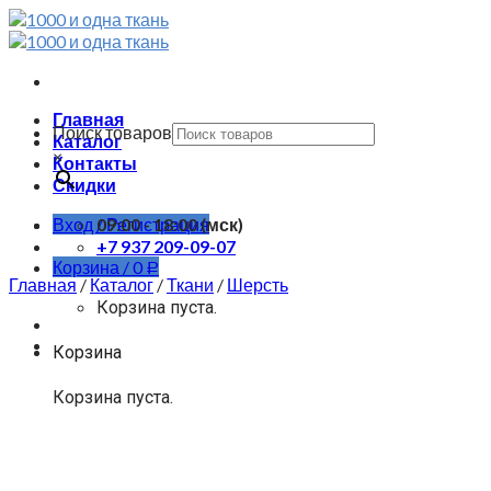
Skip
to
content
Главная
Поиск товаров
Каталог
×
Контакты
Скидки
Вход / Регистрация
09:00 - 18:00 (мск)
+7 937 209-09-07
Корзина /
0
Р
Главная
/
Каталог
/
Ткани
/
Шерсть
Корзина пуста.
Корзина
Корзина пуста.