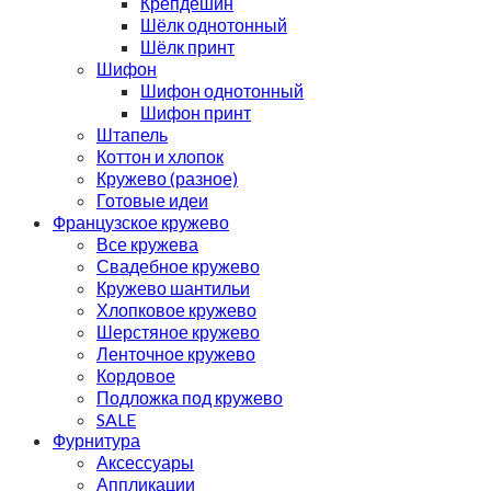
Крепдешин
Шёлк однотонный
Шёлк принт
Шифон
Шифон однотонный
Шифон принт
Штапель
Коттон и хлопок
Кружево (разное)
Готовые идеи
Французское кружево
Все кружева
Свадебное кружево
Кружево шантильи
Хлопковое кружево
Шерстяное кружево
Ленточное кружево
Кордовое
Подложка под кружево
SALE
Фурнитура
Аксессуары
Аппликации