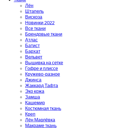
Лён
Штапель
Вискоза
Новинки 2022
Все ткани
Брендовые ткани
Атлас
Батист
Бархат
Вельвет
Вышивка на сетке
Гофре и плиссе
Кружево-разное
Джинса
Жаккард Тафта
Эко кожа
Замша
Кашемир
Костюмная ткань
Креп
Лён Марлёвка
Макраме ткань