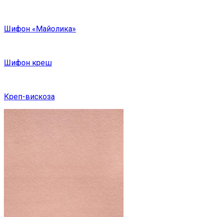
Шифон «Майолика»
Шифон креш
Креп-вискоза