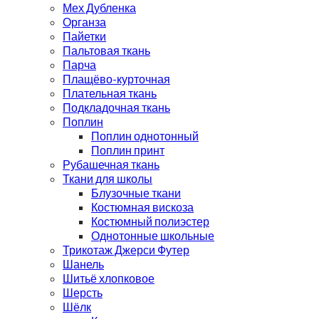
Мех Дубленка
Органза
Пайетки
Пальтовая ткань
Парча
Плащёво-курточная
Плательная ткань
Подкладочная ткань
Поплин
Поплин однотонный
Поплин принт
Рубашечная ткань
Ткани для школы
Блузочные ткани
Костюмная вискоза
Костюмный полиэстер
Однотонные школьные
Трикотаж Джерси Футер
Шанель
Шитьё хлопковое
Шерсть
Шёлк