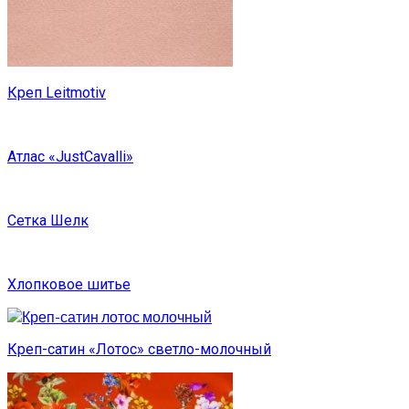
Креп Leitmotiv
Атлас «JustCavalli»
Сетка Шелк
Хлопковое шитье
Креп-сатин «Лотос» светло-молочный