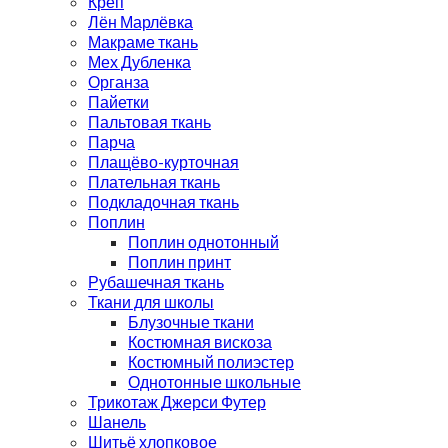
Креп
Лён Марлёвка
Макраме ткань
Мех Дубленка
Органза
Пайетки
Пальтовая ткань
Парча
Плащёво-курточная
Плательная ткань
Подкладочная ткань
Поплин
Поплин однотонный
Поплин принт
Рубашечная ткань
Ткани для школы
Блузочные ткани
Костюмная вискоза
Костюмный полиэстер
Однотонные школьные
Трикотаж Джерси Футер
Шанель
Шитьё хлопковое