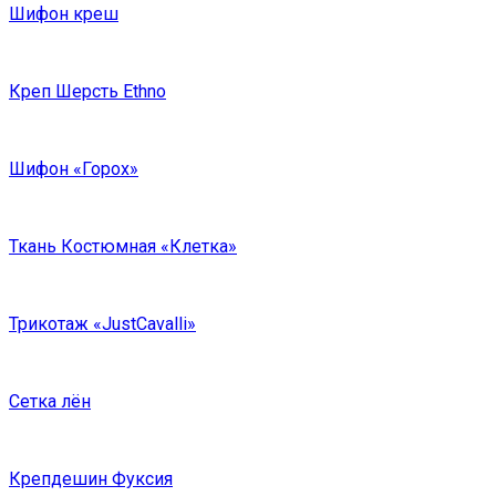
Шифон креш
Креп Шерсть Ethno
Шифон «Горох»
Ткань Костюмная «Клетка»
Трикотаж «JustCavalli»
Сетка лён
Крепдешин Фуксия