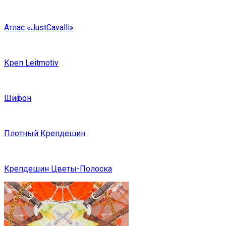
Атлас «JustCavalli»
Креп Leitmotiv
Шифон
Плотный Крепдешин
Крепдешин Цветы-Полоска