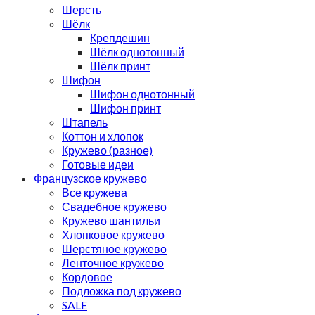
Шерсть
Шёлк
Крепдешин
Шёлк однотонный
Шёлк принт
Шифон
Шифон однотонный
Шифон принт
Штапель
Коттон и хлопок
Кружево (разное)
Готовые идеи
Французское кружево
Все кружева
Свадебное кружево
Кружево шантильи
Хлопковое кружево
Шерстяное кружево
Ленточное кружево
Кордовое
Подложка под кружево
SALE