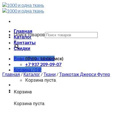
Skip
to
content
Главная
Поиск товаров
Каталог
×
Контакты
Скидки
Вход / Регистрация
09:00 - 18:00 (мск)
+7 937 209-09-07
Корзина /
0
Р
Главная
/
Каталог
/
Ткани
/
Трикотаж Джерси Футер
Корзина пуста.
Корзина
Корзина пуста.