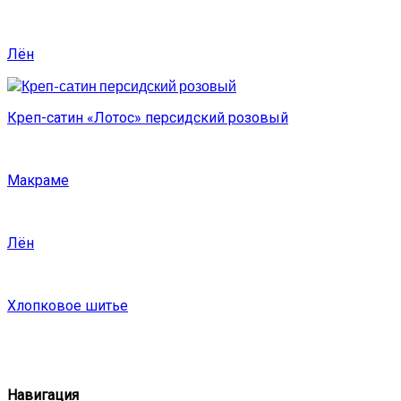
Лён
Креп-сатин «Лотос» персидский розовый
Макраме
Лён
Хлопковое шитье
Навигация