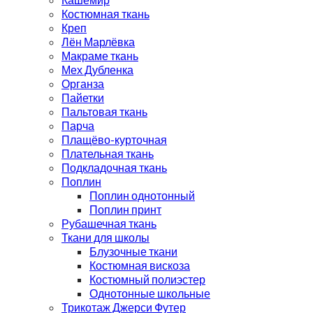
Костюмная ткань
Креп
Лён Марлёвка
Макраме ткань
Мех Дубленка
Органза
Пайетки
Пальтовая ткань
Парча
Плащёво-курточная
Плательная ткань
Подкладочная ткань
Поплин
Поплин однотонный
Поплин принт
Рубашечная ткань
Ткани для школы
Блузочные ткани
Костюмная вискоза
Костюмный полиэстер
Однотонные школьные
Трикотаж Джерси Футер