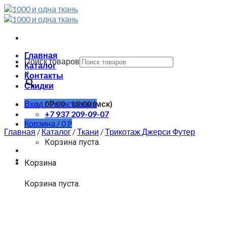
Skip
to
content
Главная
Поиск товаров
Каталог
×
Контакты
Скидки
Вход / Регистрация
09:00 - 18:00 (мск)
+7 937 209-09-07
Корзина /
0
Р
Главная
/
Каталог
/
Ткани
/
Трикотаж Джерси Футер
Корзина пуста.
Корзина
Корзина пуста.