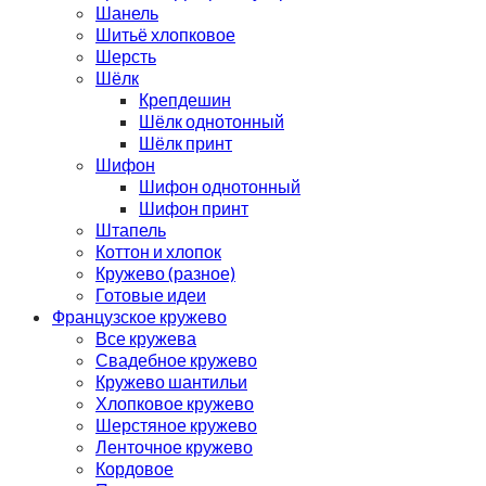
Шанель
Шитьё хлопковое
Шерсть
Шёлк
Крепдешин
Шёлк однотонный
Шёлк принт
Шифон
Шифон однотонный
Шифон принт
Штапель
Коттон и хлопок
Кружево (разное)
Готовые идеи
Французское кружево
Все кружева
Свадебное кружево
Кружево шантильи
Хлопковое кружево
Шерстяное кружево
Ленточное кружево
Кордовое