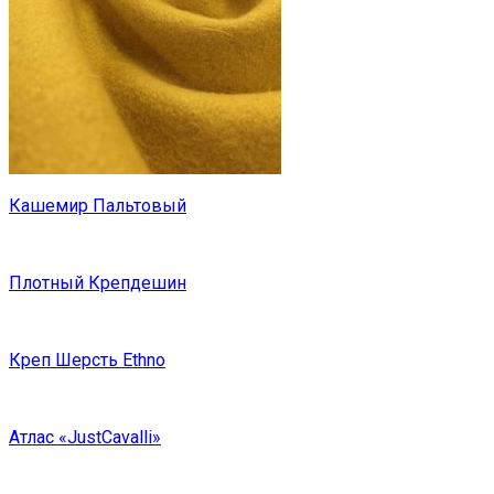
Кашемир Пальтовый
Плотный Крепдешин
Креп Шерсть Ethno
Атлас «JustCavalli»