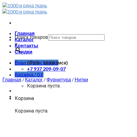
Skip
to
content
Главная
Поиск товаров
Каталог
×
Контакты
Скидки
Вход / Регистрация
09:00 - 18:00 (мск)
+7 937 209-09-07
Корзина /
0
Р
Главная
/
Каталог
/
Фурнитура
/
Нитки
Корзина пуста.
Корзина
Корзина пуста.