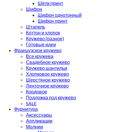
Шёлк принт
Шифон
Шифон однотонный
Шифон принт
Штапель
Коттон и хлопок
Кружево (разное)
Готовые идеи
Французское кружево
Все кружева
Свадебное кружево
Кружево шантильи
Хлопковое кружево
Шерстяное кружево
Ленточное кружево
Кордовое
Подложка под кружево
SALE
Фурнитура
Аксессуары
Аппликации
Молнии