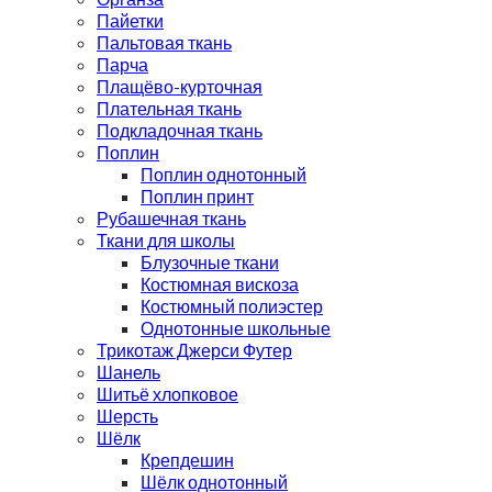
Пайетки
Пальтовая ткань
Парча
Плащёво-курточная
Плательная ткань
Подкладочная ткань
Поплин
Поплин однотонный
Поплин принт
Рубашечная ткань
Ткани для школы
Блузочные ткани
Костюмная вискоза
Костюмный полиэстер
Однотонные школьные
Трикотаж Джерси Футер
Шанель
Шитьё хлопковое
Шерсть
Шёлк
Крепдешин
Шёлк однотонный