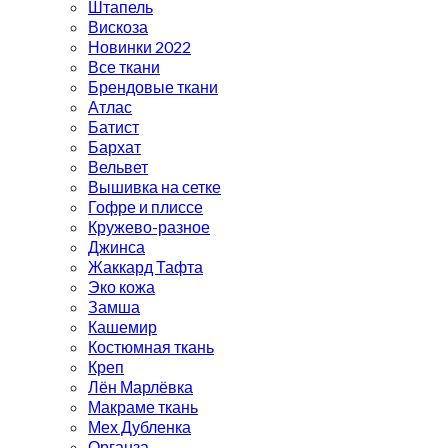
Штапель
Вискоза
Новинки 2022
Все ткани
Брендовые ткани
Атлас
Батист
Бархат
Вельвет
Вышивка на сетке
Гофре и плиссе
Кружево-разное
Джинса
Жаккард Тафта
Эко кожа
Замша
Кашемир
Костюмная ткань
Креп
Лён Марлёвка
Макраме ткань
Мех Дубленка
Органза