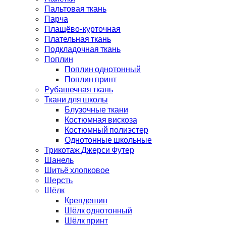
Пальтовая ткань
Парча
Плащёво-курточная
Плательная ткань
Подкладочная ткань
Поплин
Поплин однотонный
Поплин принт
Рубашечная ткань
Ткани для школы
Блузочные ткани
Костюмная вискоза
Костюмный полиэстер
Однотонные школьные
Трикотаж Джерси Футер
Шанель
Шитьё хлопковое
Шерсть
Шёлк
Крепдешин
Шёлк однотонный
Шёлк принт