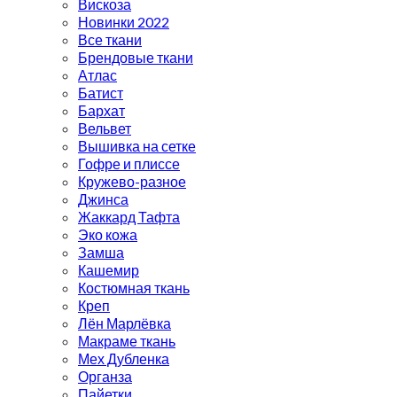
Вискоза
Новинки 2022
Все ткани
Брендовые ткани
Атлас
Батист
Бархат
Вельвет
Вышивка на сетке
Гофре и плиссе
Кружево-разное
Джинса
Жаккард Тафта
Эко кожа
Замша
Кашемир
Костюмная ткань
Креп
Лён Марлёвка
Макраме ткань
Мех Дубленка
Органза
Пайетки