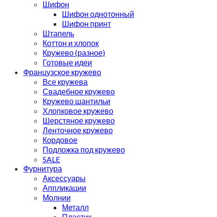
Шифон
Шифон однотонный
Шифон принт
Штапель
Коттон и хлопок
Кружево (разное)
Готовые идеи
Французское кружево
Все кружева
Свадебное кружево
Кружево шантильи
Хлопковое кружево
Шерстяное кружево
Ленточное кружево
Кордовое
Подложка под кружево
SALE
Фурнитура
Аксессуары
Аппликации
Молнии
Металл
Пластик