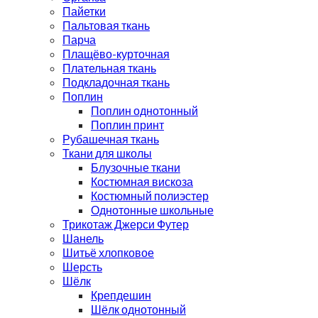
Пайетки
Пальтовая ткань
Парча
Плащёво-курточная
Плательная ткань
Подкладочная ткань
Поплин
Поплин однотонный
Поплин принт
Рубашечная ткань
Ткани для школы
Блузочные ткани
Костюмная вискоза
Костюмный полиэстер
Однотонные школьные
Трикотаж Джерси Футер
Шанель
Шитьё хлопковое
Шерсть
Шёлк
Крепдешин
Шёлк однотонный