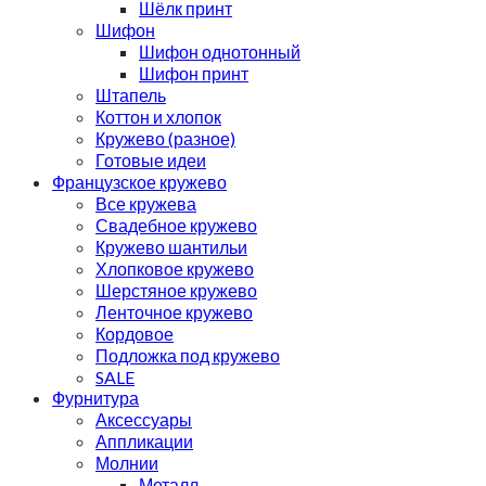
Шёлк принт
Шифон
Шифон однотонный
Шифон принт
Штапель
Коттон и хлопок
Кружево (разное)
Готовые идеи
Французское кружево
Все кружева
Свадебное кружево
Кружево шантильи
Хлопковое кружево
Шерстяное кружево
Ленточное кружево
Кордовое
Подложка под кружево
SALE
Фурнитура
Аксессуары
Аппликации
Молнии
Металл