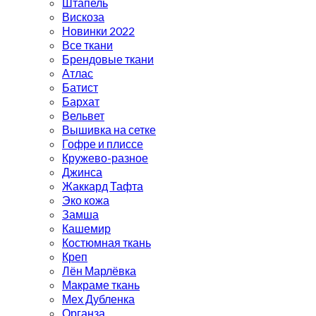
Штапель
Вискоза
Новинки 2022
Все ткани
Брендовые ткани
Атлас
Батист
Бархат
Вельвет
Вышивка на сетке
Гофре и плиссе
Кружево-разное
Джинса
Жаккард Тафта
Эко кожа
Замша
Кашемир
Костюмная ткань
Креп
Лён Марлёвка
Макраме ткань
Мех Дубленка
Органза