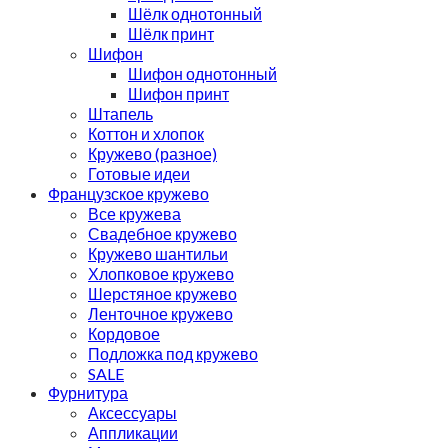
Шёлк однотонный
Шёлк принт
Шифон
Шифон однотонный
Шифон принт
Штапель
Коттон и хлопок
Кружево (разное)
Готовые идеи
Французское кружево
Все кружева
Свадебное кружево
Кружево шантильи
Хлопковое кружево
Шерстяное кружево
Ленточное кружево
Кордовое
Подложка под кружево
SALE
Фурнитура
Аксессуары
Аппликации