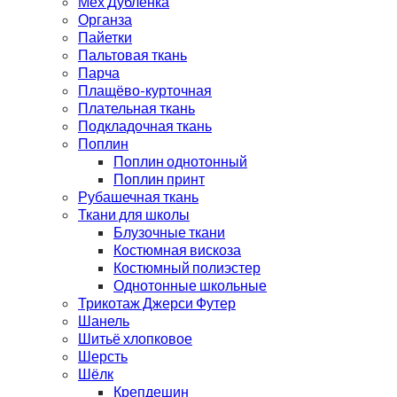
Мех Дубленка
Органза
Пайетки
Пальтовая ткань
Парча
Плащёво-курточная
Плательная ткань
Подкладочная ткань
Поплин
Поплин однотонный
Поплин принт
Рубашечная ткань
Ткани для школы
Блузочные ткани
Костюмная вискоза
Костюмный полиэстер
Однотонные школьные
Трикотаж Джерси Футер
Шанель
Шитьё хлопковое
Шерсть
Шёлк
Крепдешин