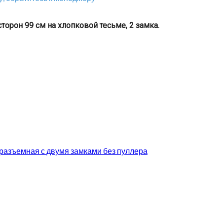
торон 99 см на хлопковой тесьме, 2 замка.
еразъемная с двумя замками без пуллера