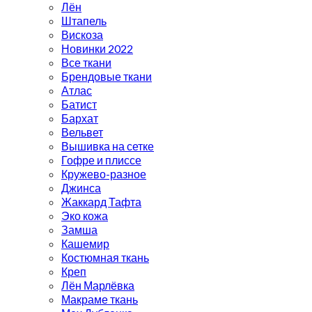
Лён
Штапель
Вискоза
Новинки 2022
Все ткани
Брендовые ткани
Атлас
Батист
Бархат
Вельвет
Вышивка на сетке
Гофре и плиссе
Кружево-разное
Джинса
Жаккард Тафта
Эко кожа
Замша
Кашемир
Костюмная ткань
Креп
Лён Марлёвка
Макраме ткань