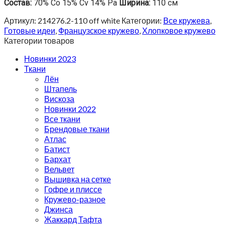
Состав:
70% Co 15% Cv 14% Pa
Ширина:
110 см
Артикул:
214276.2-110 off white
Категории:
Все кружева
,
Готовые идеи
,
Французское кружево
,
Хлопковое кружево
Категории товаров
Новинки 2023
Ткани
Лён
Штапель
Вискоза
Новинки 2022
Все ткани
Брендовые ткани
Атлас
Батист
Бархат
Вельвет
Вышивка на сетке
Гофре и плиссе
Кружево-разное
Джинса
Жаккард Тафта