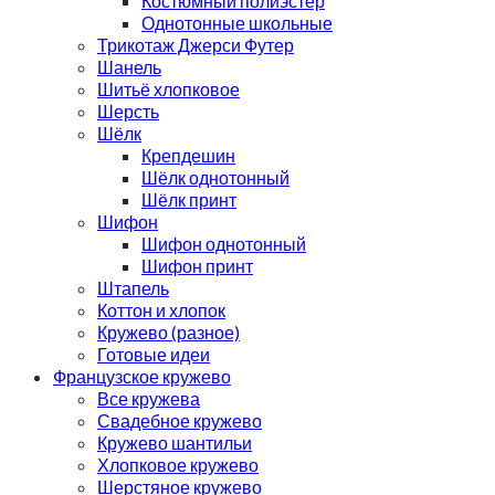
Костюмный полиэстер
Однотонные школьные
Трикотаж Джерси Футер
Шанель
Шитьё хлопковое
Шерсть
Шёлк
Крепдешин
Шёлк однотонный
Шёлк принт
Шифон
Шифон однотонный
Шифон принт
Штапель
Коттон и хлопок
Кружево (разное)
Готовые идеи
Французское кружево
Все кружева
Свадебное кружево
Кружево шантильи
Хлопковое кружево
Шерстяное кружево