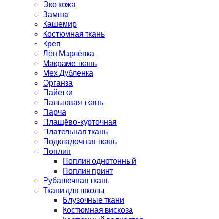
Эко кожа
Замша
Кашемир
Костюмная ткань
Креп
Лён Марлёвка
Макраме ткань
Мех Дубленка
Органза
Пайетки
Пальтовая ткань
Парча
Плащёво-курточная
Плательная ткань
Подкладочная ткань
Поплин
Поплин однотонный
Поплин принт
Рубашечная ткань
Ткани для школы
Блузочные ткани
Костюмная вискоза