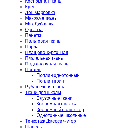
Костюмная ткань
Креп
Лён Марлёвка
Макраме ткань
Мех Дубленка
Органза
Пайетки
Пальтовая ткань
Парча
Плащёво-курточная
Плательная ткань
Подкладочная ткань
Поплин
Поплин однотонный
Поплин принт
Рубашечная ткань
Ткани для школы
Блузочные ткани
Костюмная вискоза
Костюмный полиэстер
Однотонные школьные
Трикотаж Джерси Футер
Шанель