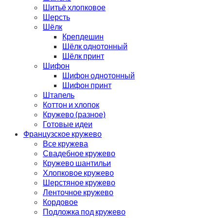
Шитьё хлопковое
Шерсть
Шёлк
Крепдешин
Шёлк однотонный
Шёлк принт
Шифон
Шифон однотонный
Шифон принт
Штапель
Коттон и хлопок
Кружево (разное)
Готовые идеи
Французское кружево
Все кружева
Свадебное кружево
Кружево шантильи
Хлопковое кружево
Шерстяное кружево
Ленточное кружево
Кордовое
Подложка под кружево