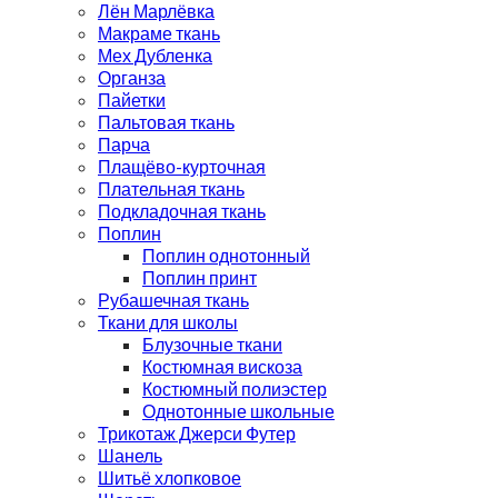
Лён Марлёвка
Макраме ткань
Мех Дубленка
Органза
Пайетки
Пальтовая ткань
Парча
Плащёво-курточная
Плательная ткань
Подкладочная ткань
Поплин
Поплин однотонный
Поплин принт
Рубашечная ткань
Ткани для школы
Блузочные ткани
Костюмная вискоза
Костюмный полиэстер
Однотонные школьные
Трикотаж Джерси Футер
Шанель
Шитьё хлопковое