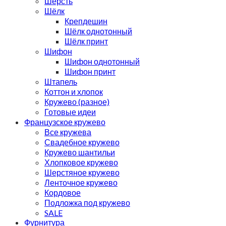
Шерсть
Шёлк
Крепдешин
Шёлк однотонный
Шёлк принт
Шифон
Шифон однотонный
Шифон принт
Штапель
Коттон и хлопок
Кружево (разное)
Готовые идеи
Французское кружево
Все кружева
Свадебное кружево
Кружево шантильи
Хлопковое кружево
Шерстяное кружево
Ленточное кружево
Кордовое
Подложка под кружево
SALE
Фурнитура