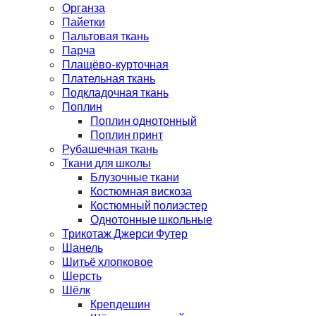
Органза
Пайетки
Пальтовая ткань
Парча
Плащёво-курточная
Плательная ткань
Подкладочная ткань
Поплин
Поплин однотонный
Поплин принт
Рубашечная ткань
Ткани для школы
Блузочные ткани
Костюмная вискоза
Костюмный полиэстер
Однотонные школьные
Трикотаж Джерси Футер
Шанель
Шитьё хлопковое
Шерсть
Шёлк
Крепдешин