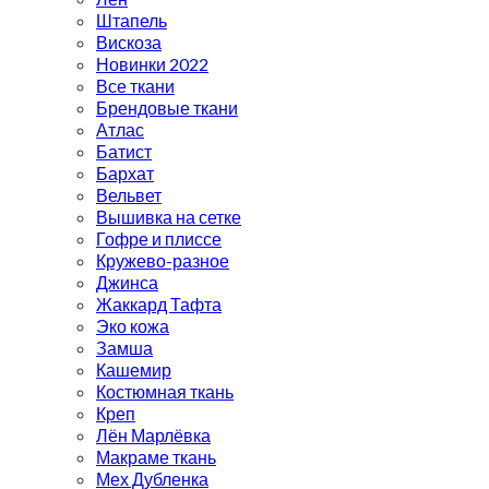
Штапель
Вискоза
Новинки 2022
Все ткани
Брендовые ткани
Атлас
Батист
Бархат
Вельвет
Вышивка на сетке
Гофре и плиссе
Кружево-разное
Джинса
Жаккард Тафта
Эко кожа
Замша
Кашемир
Костюмная ткань
Креп
Лён Марлёвка
Макраме ткань
Мех Дубленка