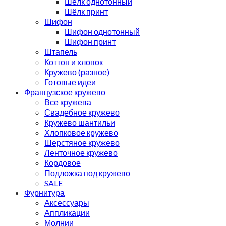
Шёлк однотонный
Шёлк принт
Шифон
Шифон однотонный
Шифон принт
Штапель
Коттон и хлопок
Кружево (разное)
Готовые идеи
Французское кружево
Все кружева
Свадебное кружево
Кружево шантильи
Хлопковое кружево
Шерстяное кружево
Ленточное кружево
Кордовое
Подложка под кружево
SALE
Фурнитура
Аксессуары
Аппликации
Молнии