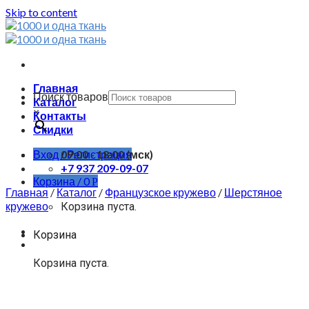
Skip to content
Главная
Поиск товаров
Каталог
×
Контакты
Скидки
Вход / Регистрация
09:00 - 18:00 (мск)
+7 937 209-09-07
Корзина /
0
Р
Главная
/
Каталог
/
Французское кружево
/
Шерстяное
кружево
Корзина пуста.
Корзина
Корзина пуста.