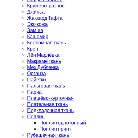
Кружево-разное
Джинса
Жаккард Тафта
Эко кожа
Замша
Кашемир
Костюмная ткань
Креп
Лён Марлёвка
Макраме ткань
Мех Дубленка
Органза
Пайетки
Пальтовая ткань
Парча
Плащёво-курточная
Плательная ткань
Подкладочная ткань
Поплин
Поплин однотонный
Поплин принт
Рубашечная ткань