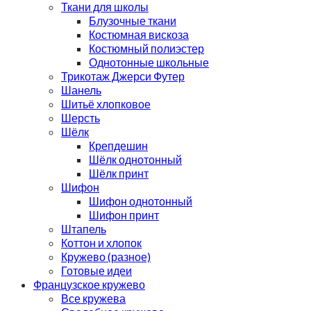
Ткани для школы
Блузочные ткани
Костюмная вискоза
Костюмный полиэстер
Однотонные школьные
Трикотаж Джерси Футер
Шанель
Шитьё хлопковое
Шерсть
Шёлк
Крепдешин
Шёлк однотонный
Шёлк принт
Шифон
Шифон однотонный
Шифон принт
Штапель
Коттон и хлопок
Кружево (разное)
Готовые идеи
Французское кружево
Все кружева